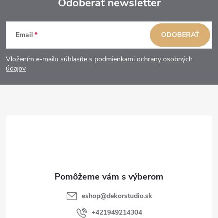
Odoberať newsletter
Z
Email
ODOBERAŤ
á
Vložením e-mailu súhlasíte s
podmienkami ochrany osobných
p
údajov
ä
t
i
e
eshop
@
dekorstudio.sk
+421949214304