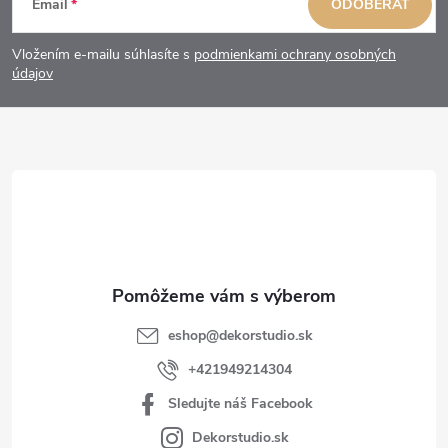
Email
ODOBERAŤ
á
Vložením e-mailu súhlasíte s
podmienkami ochrany osobných
p
údajov
ä
t
i
e
eshop
@
dekorstudio.sk
+421949214304
Sledujte náš Facebook
Dekorstudio.sk