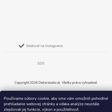
Sledovať na Instagrame
SDS
Copyright 2026
Dekorstudio.sk
. Všetky práva vyhradené.
Vytvoril Shoptet
Používame súbory cookie, aby sme vám umožnili pohodlné
prehliadanie webovej stránky a vďaka analýze neustále
zlepšovali jej funkcie, výkon a použiteľnosť.