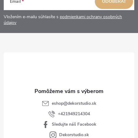
Email
ODOBERAŤ
á
Vložením e-mailu súhlasíte s
podmienkami ochrany osobných
p
údajov
ä
t
i
e
eshop
@
dekorstudio.sk
+421949214304
Sledujte náš Facebook
Dekorstudio.sk