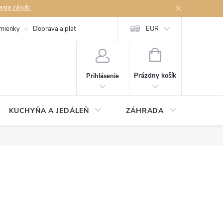
ania zásob.
mienky
Doprava a platby
Podmienky ochrany osobných údajov
EUR
Na
NÁKUPNÝ
KOŠÍK
Prázdny košík
Prihlásenie
KUCHYŇA A JEDÁLEŇ
ZÁHRADA
TAKM