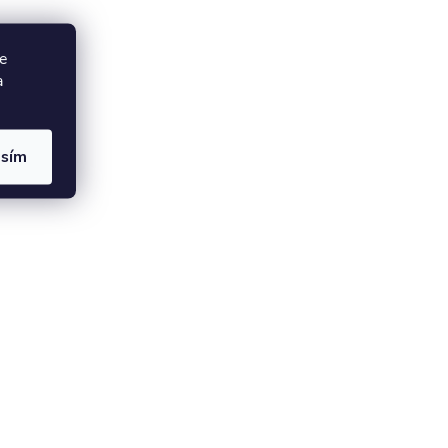
e
a
asím