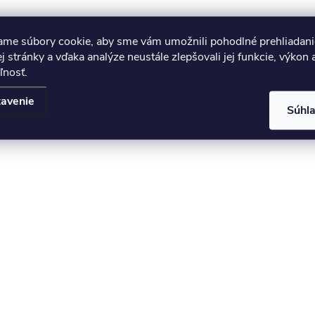
ame súbory cookie, aby sme vám umožnili pohodlné prehliadani
 stránky a vďaka analýze neustále zlepšovali jej funkcie, výkon 
ľnosť.
avenie
Súhl