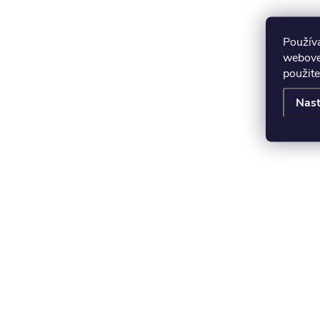
Použív
webovej
použite
Nast