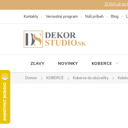
Prejsť
ZĽAVA až do 8
na
Kontakty
Vernostný program
Náš príbeh
Blog
Ú
obsah
ZĽAVY
NOVINKY
KOBERCE
Domov
KOBERCE
Koberce do obývačky
Kolek