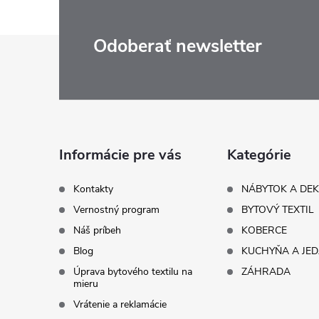
Z
Odoberať newsletter
á
p
ä
Informácie pre vás
Kategórie
t
Kontakty
NÁBYTOK A DE
Vernostný program
BYTOVÝ TEXTIL
i
Náš príbeh
KOBERCE
Blog
KUCHYŇA A JE
e
Úprava bytového textilu na
ZÁHRADA
mieru
Vrátenie a reklamácie