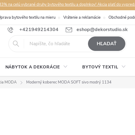
3% na celú vybrané druhy bytového textilu a doplnkov! Akcia platí do vypred
prava bytového textilu na mieru
Vrátenie a reklamácie
Obchodné pod
+421949214304
eshop@dekorstudio.sk
HĽADAŤ
NÁBYTOK A DEKORÁCIE
BYTOVÝ TEXTIL
cia MODA
Moderný koberec MODA SOFT sivo modrý 1134