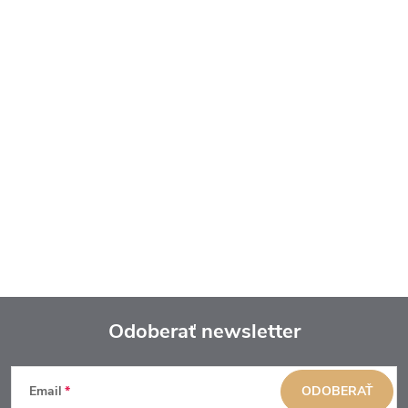
Odoberať newsletter
Z
Email
ODOBERAŤ