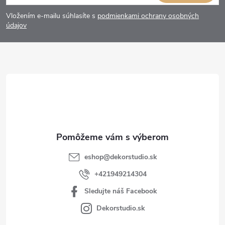
á
Vložením e-mailu súhlasíte s
podmienkami ochrany osobných
p
údajov
ä
t
i
e
eshop
@
dekorstudio.sk
+421949214304
Sledujte náš Facebook
Dekorstudio.sk