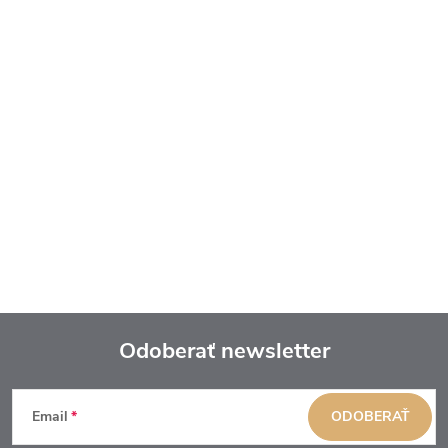
Odoberať newsletter
Z
Email
ODOBERAŤ
á