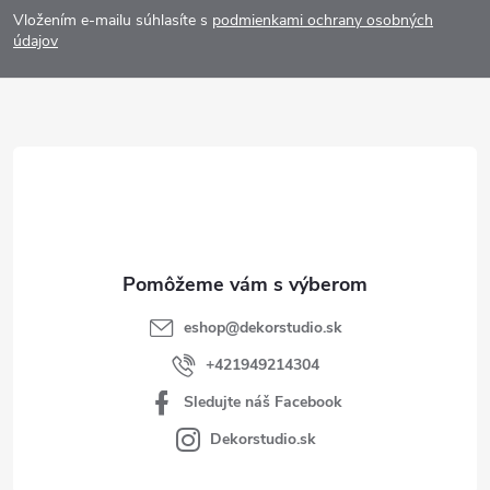
Vložením e-mailu súhlasíte s
podmienkami ochrany osobných
p
údajov
ä
t
i
e
eshop
@
dekorstudio.sk
+421949214304
Sledujte náš Facebook
Dekorstudio.sk