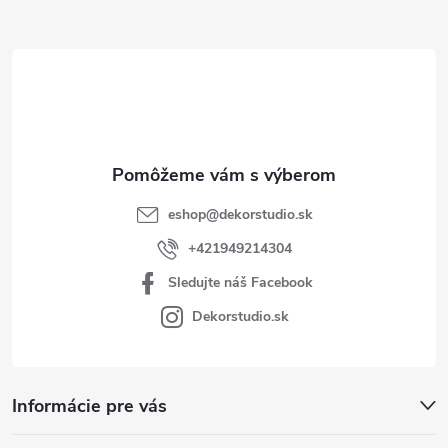
ä
t
i
e
eshop
@
dekorstudio.sk
+421949214304
Sledujte náš Facebook
Dekorstudio.sk
Informácie pre vás