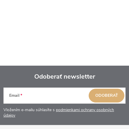
Odoberať newsletter
Z
Email
ODOBERAŤ
á
Vložením e-mailu súhlasíte s
podmienkami ochrany osobných
p
údajov