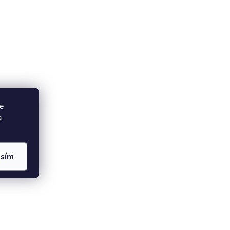
e
a
asím