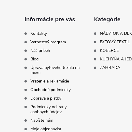
p
ä
Informácie pre vás
Kategórie
t
Kontakty
NÁBYTOK A DE
Vernostný program
BYTOVÝ TEXTIL
i
Náš príbeh
KOBERCE
Blog
KUCHYŇA A JE
e
Úprava bytového textilu na
ZÁHRADA
mieru
Vrátenie a reklamácie
Obchodné podmienky
Doprava a platby
Podmienky ochrany
osobných údajov
Napíšte nám
Moja objednávka