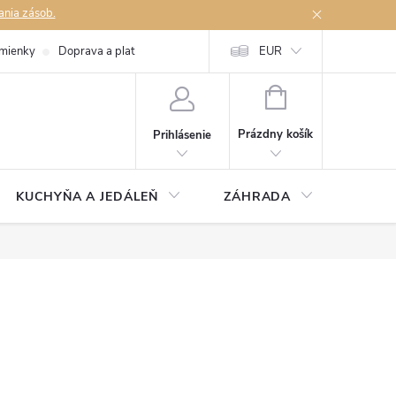
ania zásob.
mienky
Doprava a platby
Podmienky ochrany osobných údajov
EUR
Na
NÁKUPNÝ
KOŠÍK
Prázdny košík
Prihlásenie
KUCHYŇA A JEDÁLEŇ
ZÁHRADA
TAKM