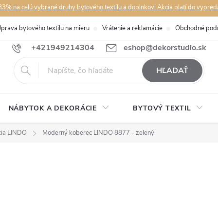
3% na celú vybrané druhy bytového textilu a doplnkov! Akcia platí do vypred
prava bytového textilu na mieru
Vrátenie a reklamácie
Obchodné pod
+421949214304
eshop@dekorstudio.sk
HĽADAŤ
NÁBYTOK A DEKORÁCIE
BYTOVÝ TEXTIL
cia LINDO
Moderný koberec LINDO 8877 - zelený