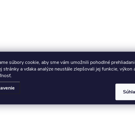
ame súbory cookie, aby sme vám umožnili pohodlné prehliadani
 stránky a vďaka analýze neustále zlepšovali jej funkcie, výkon 
ľnosť.
avenie
Súhl