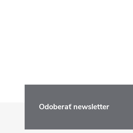
Z
Odoberať newsletter
á