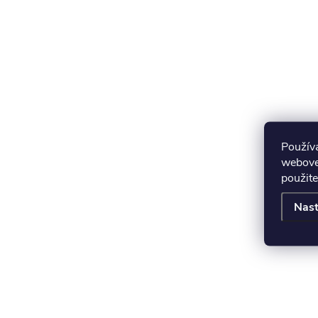
Použív
webovej
použite
Nast