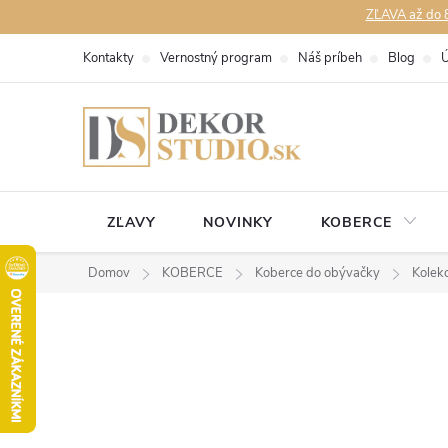
Prejsť
ZĽAVA až do 8
na
Kontakty
Vernostný program
Náš príbeh
Blog
Ú
obsah
ZĽAVY
NOVINKY
KOBERCE
Domov
KOBERCE
Koberce do obývačky
Kolek