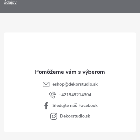
p
údajov
ä
t
i
e
eshop
@
dekorstudio.sk
+421949214304
Sledujte náš Facebook
Dekorstudio.sk