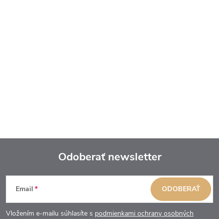
Odoberať newsletter
Z
Email
ODOBERAŤ
á
Vložením e-mailu súhlasíte s
podmienkami ochrany osobných