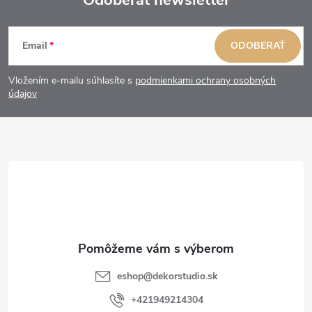
Z
Email
ODOBERAŤ
á
Vložením e-mailu súhlasíte s
podmienkami ochrany osobných
p
údajov
ä
t
i
e
eshop
@
dekorstudio.sk
+421949214304