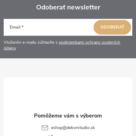
Odoberať newsletter
Z
Email
ODOBERAŤ
á
Vložením e-mailu súhlasíte s
podmienkami ochrany osobných
p
údajov
ä
t
i
e
eshop
@
dekorstudio.sk