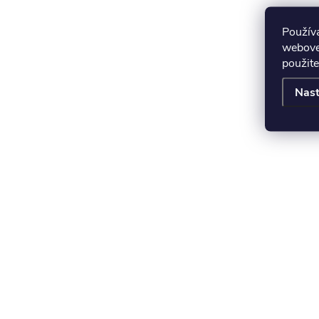
Použív
webovej
použite
Nast