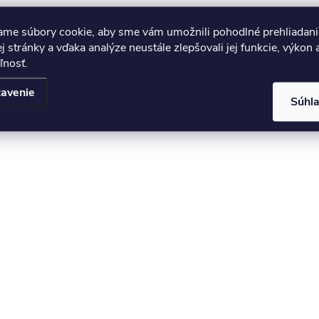
ame súbory cookie, aby sme vám umožnili pohodlné prehliadani
 stránky a vďaka analýze neustále zlepšovali jej funkcie, výkon 
ľnosť.
avenie
Súhl