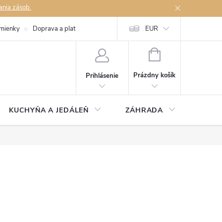
ania zásob.
mienky
Doprava a platby
Podmienky ochrany osobných údajov
EUR
Na
NÁKUPNÝ
KOŠÍK
Prázdny košík
Prihlásenie
KUCHYŇA A JEDÁLEŇ
ZÁHRADA
TAKM