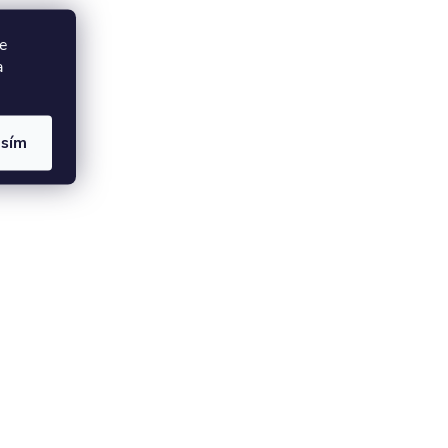
e
a
asím