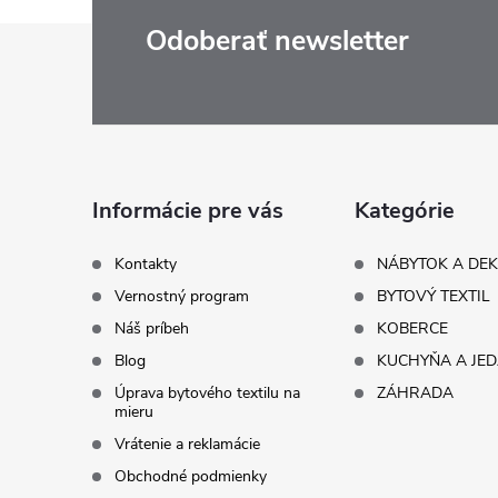
Z
Odoberať newsletter
á
p
ä
Informácie pre vás
Kategórie
t
Kontakty
NÁBYTOK A DE
Vernostný program
BYTOVÝ TEXTIL
i
Náš príbeh
KOBERCE
Blog
KUCHYŇA A JE
e
Úprava bytového textilu na
ZÁHRADA
mieru
Vrátenie a reklamácie
Obchodné podmienky