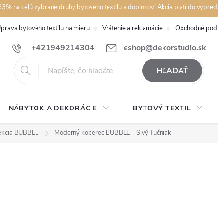
3% na celú vybrané druhy bytového textilu a doplnkov! Akcia platí do vypred
prava bytového textilu na mieru
Vrátenie a reklamácie
Obchodné pod
+421949214304
eshop@dekorstudio.sk
HĽADAŤ
NÁBYTOK A DEKORÁCIE
BYTOVÝ TEXTIL
ekcia BUBBLE
Moderný koberec BUBBLE - Sivý Tučniak