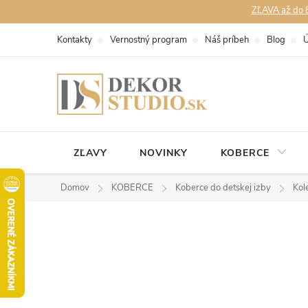
Prejsť
ZĽAVA až do 8
na
Kontakty
Vernostný program
Náš príbeh
Blog
Ú
obsah
ZĽAVY
NOVINKY
KOBERCE
Domov
KOBERCE
Koberce do detskej izby
Kol