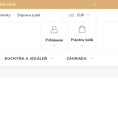
ania zásob.
mienky
Doprava a platby
Podmienky ochrany osobných údajov
EUR
Na
NÁKUPNÝ
KOŠÍK
Prázdny košík
Prihlásenie
KUCHYŇA A JEDÁLEŇ
ZÁHRADA
TAKM