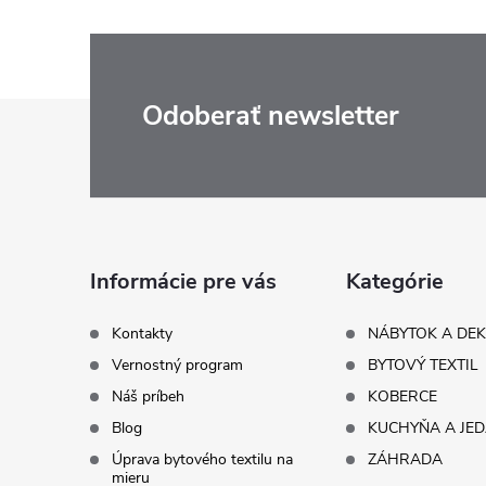
Z
Odoberať newsletter
á
p
ä
Informácie pre vás
Kategórie
t
Kontakty
NÁBYTOK A DE
Vernostný program
BYTOVÝ TEXTIL
i
Náš príbeh
KOBERCE
Blog
KUCHYŇA A JE
e
Úprava bytového textilu na
ZÁHRADA
mieru