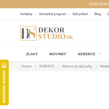
Prejsť
ZĽAVA až do 8
na
Kontakty
Vernostný program
Náš príbeh
Blog
Ú
obsah
ZĽAVY
NOVINKY
KOBERCE
Domov
KOBERCE
Koberce do obývačky
Moder