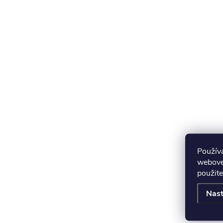
Použív
webovej
použite
Nast