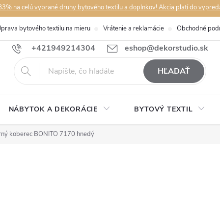
3% na celú vybrané druhy bytového textilu a doplnkov! Akcia platí do vypred
prava bytového textilu na mieru
Vrátenie a reklamácie
Obchodné pod
+421949214304
eshop@dekorstudio.sk
HĽADAŤ
NÁBYTOK A DEKORÁCIE
BYTOVÝ TEXTIL
ný koberec BONITO 7170 hnedý