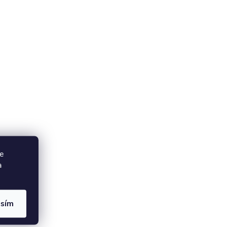
e
a
asím