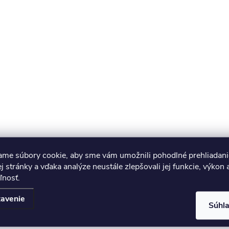
ame súbory cookie, aby sme vám umožnili pohodlné prehliadani
 stránky a vďaka analýze neustále zlepšovali jej funkcie, výkon 
ľnosť.
avenie
Súhl