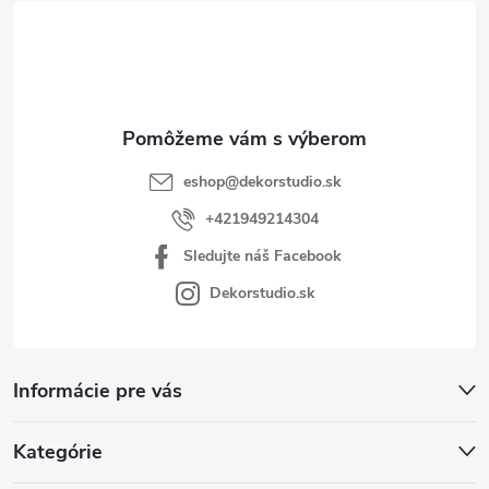
t
i
e
eshop
@
dekorstudio.sk
+421949214304
Sledujte náš Facebook
Dekorstudio.sk
Informácie pre vás
Kategórie