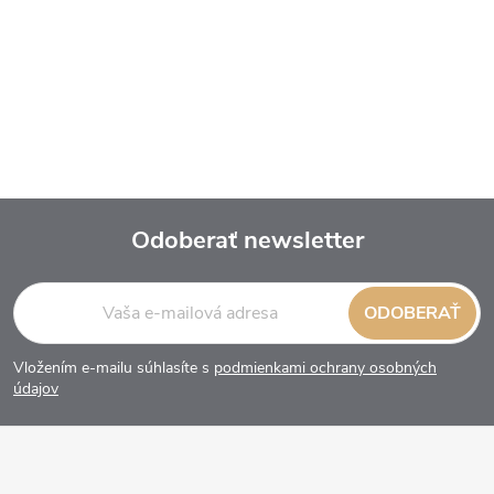
Odoberať newsletter
Z
ODOBERAŤ
á
Vložením e-mailu súhlasíte s
podmienkami ochrany osobných
p
údajov
ä