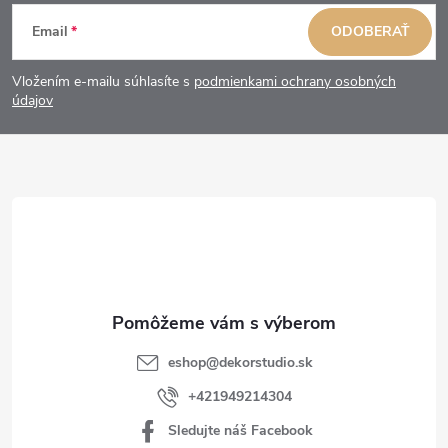
Z
Email
ODOBERAŤ
á
Vložením e-mailu súhlasíte s
podmienkami ochrany osobných
p
údajov
ä
t
i
e
eshop
@
dekorstudio.sk
+421949214304
Sledujte náš Facebook