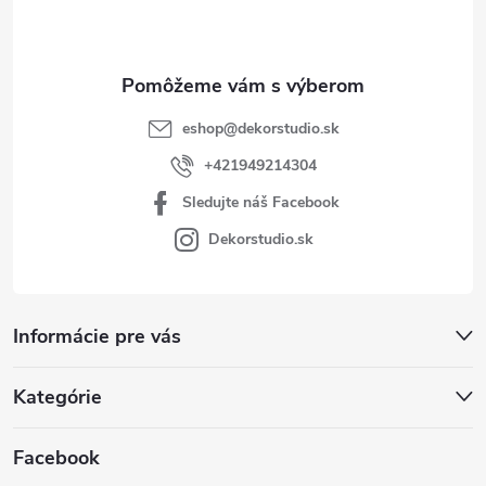
i
e
eshop
@
dekorstudio.sk
+421949214304
Sledujte náš Facebook
Dekorstudio.sk
Informácie pre vás
Kategórie
Facebook