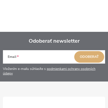
Odoberať newsletter
Z
Email
ODOBERAŤ
á
Vložením e-mailu súhlasíte s
podmienkami ochrany osobných
p
údajov
ä
t