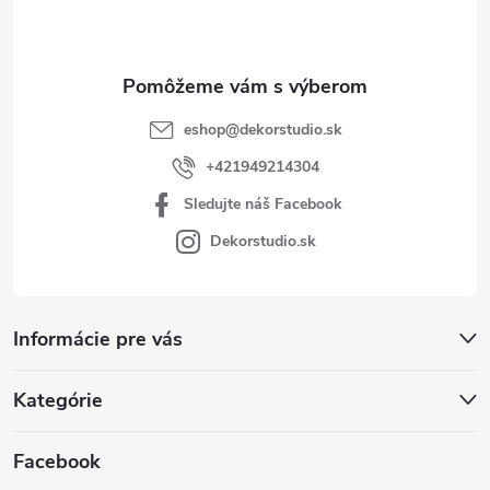
i
e
eshop
@
dekorstudio.sk
+421949214304
Sledujte náš Facebook
Dekorstudio.sk
Informácie pre vás
Kategórie
Facebook