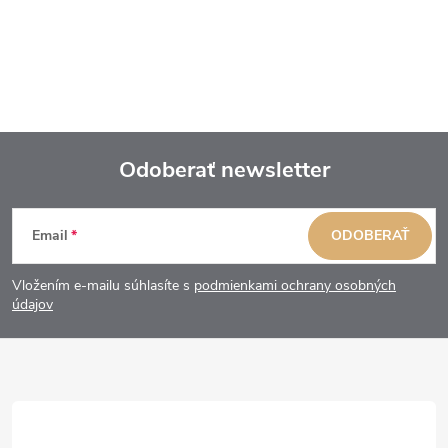
Odoberať newsletter
Z
Email
ODOBERAŤ
á
Vložením e-mailu súhlasíte s
podmienkami ochrany osobných
p
údajov
ä
t