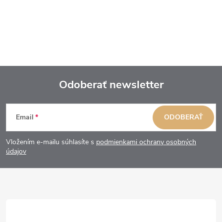
Odoberať newsletter
Z
Email
ODOBERAŤ
á
Vložením e-mailu súhlasíte s
podmienkami ochrany osobných
p
údajov
ä
t