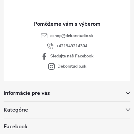
i
e
eshop
@
dekorstudio.sk
+421949214304
Sledujte náš Facebook
Dekorstudio.sk
Informácie pre vás
Kategórie
Facebook