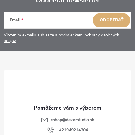
Odoberať newsletter
Z
Email
ODOBERAŤ
á
Vložením e-mailu súhlasíte s
podmienkami ochrany osobných
p
údajov
ä
t
i
e
eshop
@
dekorstudio.sk
+421949214304