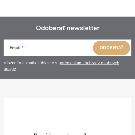
Odoberať newsletter
Z
Email
ODOBERAŤ
á
Vložením e-mailu súhlasíte s
podmienkami ochrany osobných
p
údajov
ä
t
i
e