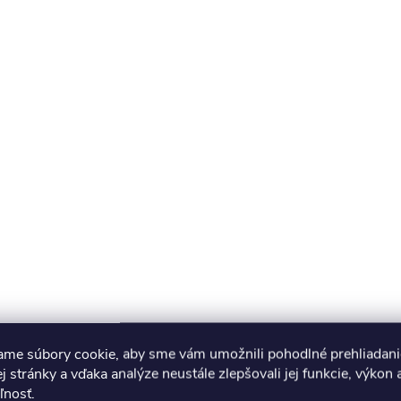
ame súbory cookie, aby sme vám umožnili pohodlné prehliadani
 stránky a vďaka analýze neustále zlepšovali jej funkcie, výkon 
ľnosť.