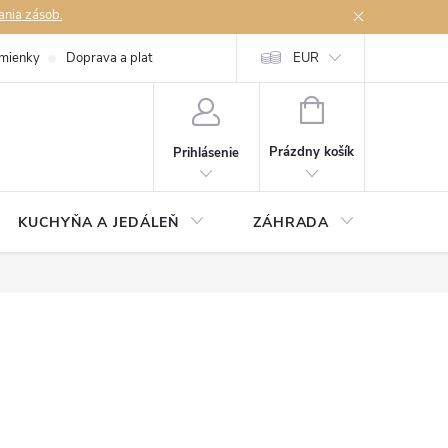
ania zásob.
mienky
Doprava a platby
Podmienky ochrany osobných údajov
EUR
Na
NÁKUPNÝ
KOŠÍK
Prázdny košík
Prihlásenie
KUCHYŇA A JEDÁLEŇ
ZÁHRADA
TAKM