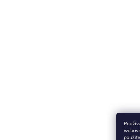
Použív
webovej
použite