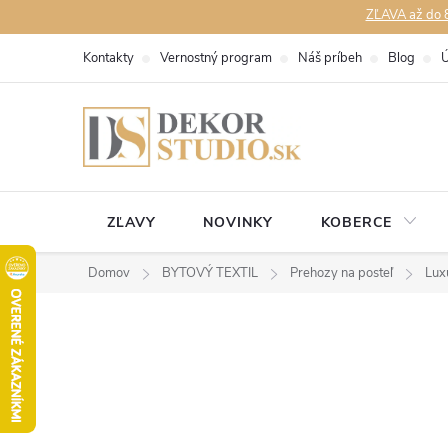
Prejsť
ZĽAVA až do 8
na
Kontakty
Vernostný program
Náš príbeh
Blog
Ú
obsah
ZĽAVY
NOVINKY
KOBERCE
Domov
BYTOVÝ TEXTIL
Prehozy na posteľ
Lux