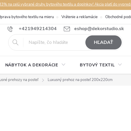
3% na celú vybrané druhy bytového textilu a doplnkov! Akcia platí do vypred
prava bytového textilu na mieru
Vrátenie a reklamácie
Obchodné pod
+421949214304
eshop@dekorstudio.sk
HĽADAŤ
NÁBYTOK A DEKORÁCIE
BYTOVÝ TEXTIL
usné prehozy na posteľ
Luxusný prehoz na posteľ 200x220cm