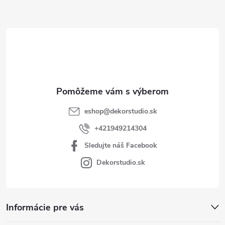
ä
t
i
e
eshop
@
dekorstudio.sk
+421949214304
Sledujte náš Facebook
Dekorstudio.sk
Informácie pre vás