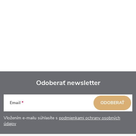
Odoberať newsletter
Z
Email
ODOBERAŤ
á
Vložením e-mailu súhlasíte s
podmienkami ochrany osobných
p
údajov