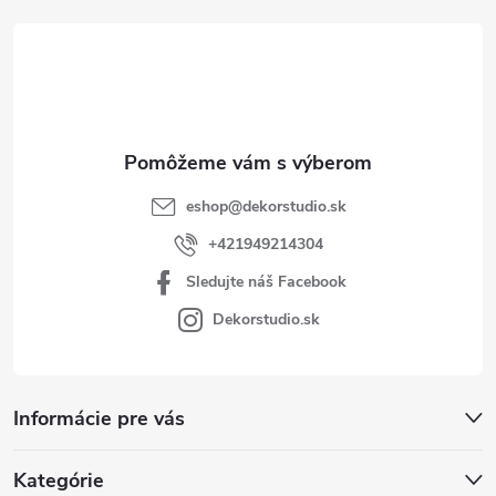
t
i
e
eshop
@
dekorstudio.sk
+421949214304
Sledujte náš Facebook
Dekorstudio.sk
Informácie pre vás
Kategórie