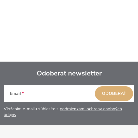
Odoberať newsletter
Z
Email
ODOBERAŤ
á
Vložením e-mailu súhlasíte s
podmienkami ochrany osobných
p
údajov
ä