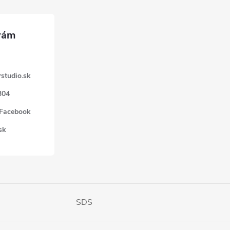
studio.sk
304
 Facebook
sk
SDS