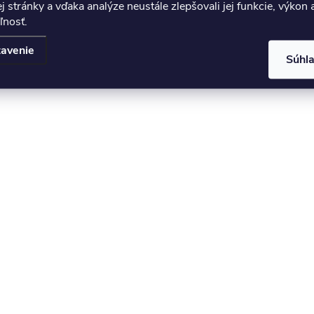
 stránky a vďaka analýze neustále zlepšovali jej funkcie, výkon 
ľnosť.
avenie
Súhl