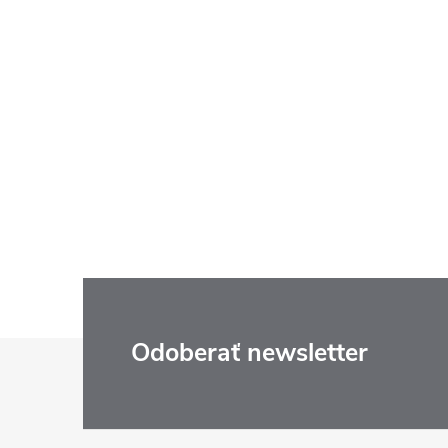
Z
Odoberať newsletter
á