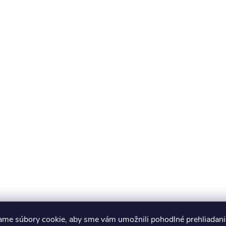
ame súbory cookie, aby sme vám umožnili pohodlné prehliadani