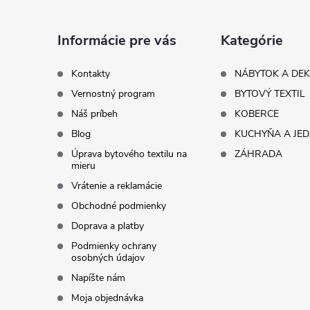
p
ä
Informácie pre vás
Kategórie
t
Kontakty
NÁBYTOK A DE
Vernostný program
BYTOVÝ TEXTIL
i
Náš príbeh
KOBERCE
Blog
KUCHYŇA A JE
e
Úprava bytového textilu na
ZÁHRADA
mieru
Vrátenie a reklamácie
Obchodné podmienky
Doprava a platby
Podmienky ochrany
osobných údajov
Napíšte nám
Moja objednávka