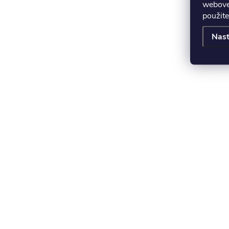
webovej
použite
Nast