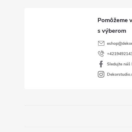
eshop
@
dekor
+421949214
Sledujte náš
Dekorstudio.