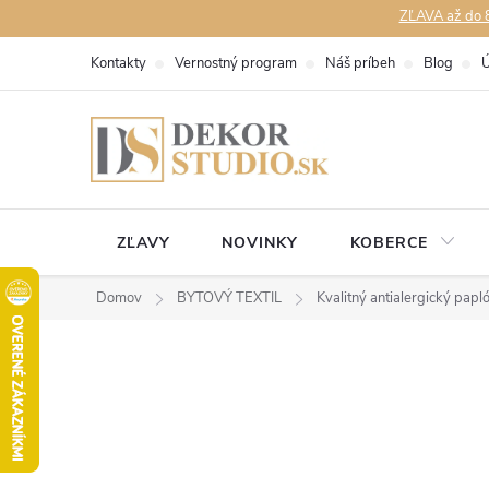
Prejsť
ZĽAVA až do 8
na
Kontakty
Vernostný program
Náš príbeh
Blog
Ú
obsah
ZĽAVY
NOVINKY
KOBERCE
Domov
BYTOVÝ TEXTIL
Kvalitný antialergický pa