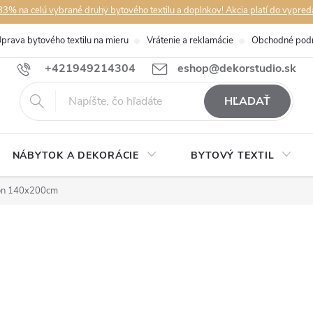
3% na celú vybrané druhy bytového textilu a doplnkov! Akcia platí do vypred
prava bytového textilu na mieru
Vrátenie a reklamácie
Obchodné pod
+421949214304
eshop@dekorstudio.sk
HĽADAŤ
NÁBYTOK A DEKORÁCIE
BYTOVÝ TEXTIL
plón 140x200cm