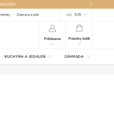
ania zásob.
mienky
Doprava a platby
Podmienky ochrany osobných údajov
EUR
Na
NÁKUPNÝ
KOŠÍK
Prázdny košík
Prihlásenie
KUCHYŇA A JEDÁLEŇ
ZÁHRADA
TAKM