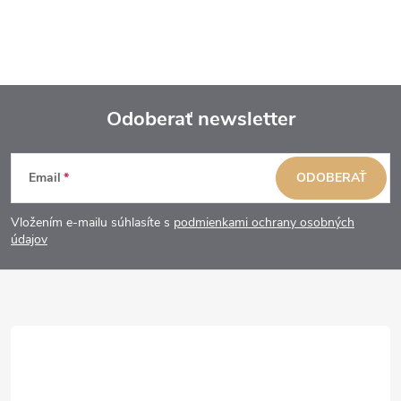
Odoberať newsletter
Z
Email
ODOBERAŤ
á
Vložením e-mailu súhlasíte s
podmienkami ochrany osobných
p
údajov
ä
t
i