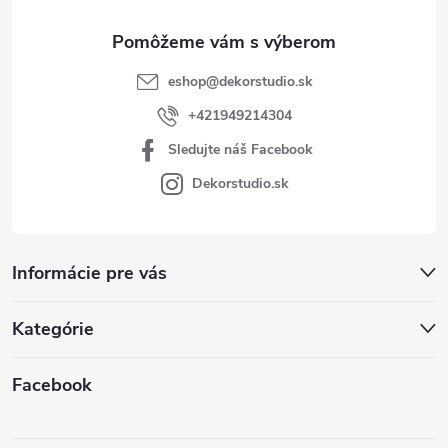
e
eshop
@
dekorstudio.sk
+421949214304
Sledujte náš Facebook
Dekorstudio.sk
Informácie pre vás
Kategórie
Facebook