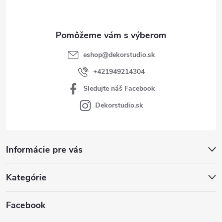
i
e
eshop
@
dekorstudio.sk
+421949214304
Sledujte náš Facebook
Dekorstudio.sk
Informácie pre vás
Kategórie
Facebook