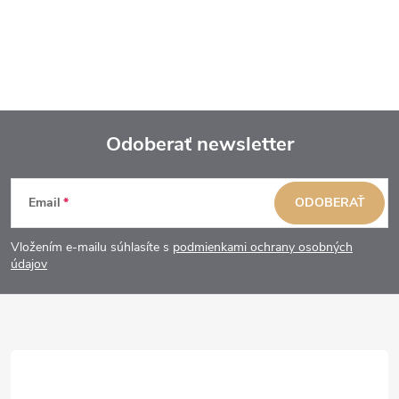
Odoberať newsletter
Z
Email
ODOBERAŤ
á
Vložením e-mailu súhlasíte s
podmienkami ochrany osobných
p
údajov
ä
t