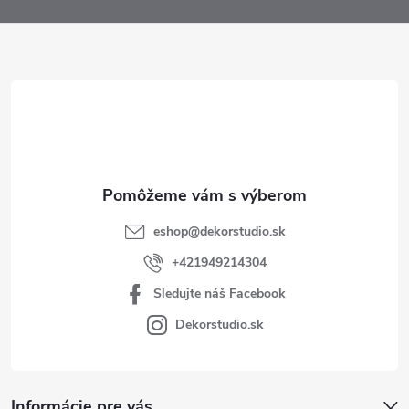
p
ä
t
i
e
eshop
@
dekorstudio.sk
+421949214304
Sledujte náš Facebook
Dekorstudio.sk
Informácie pre vás