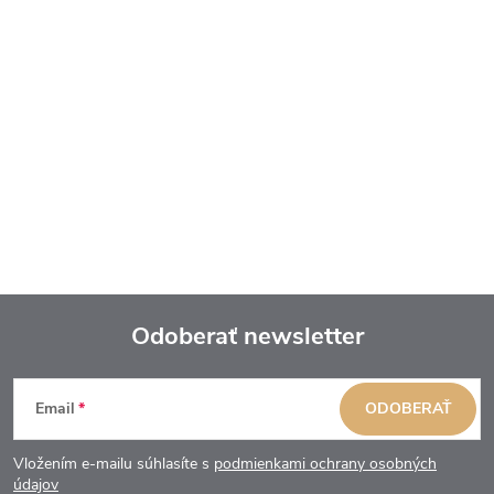
Odoberať newsletter
Z
Email
ODOBERAŤ
á
Vložením e-mailu súhlasíte s
podmienkami ochrany osobných
údajov