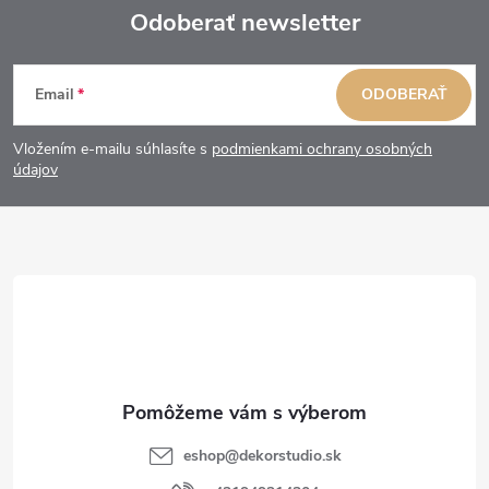
Odoberať newsletter
Z
Email
ODOBERAŤ
á
Vložením e-mailu súhlasíte s
podmienkami ochrany osobných
p
údajov
ä
t
i
e
eshop
@
dekorstudio.sk