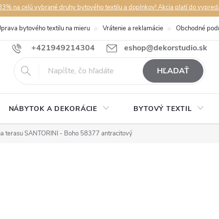
3% na celú vybrané druhy bytového textilu a doplnkov! Akcia platí do vypred
prava bytového textilu na mieru
Vrátenie a reklamácie
Obchodné pod
+421949214304
eshop@dekorstudio.sk
HĽADAŤ
NÁBYTOK A DEKORÁCIE
BYTOVÝ TEXTIL
a terasu SANTORINI - Boho 58377 antracitový