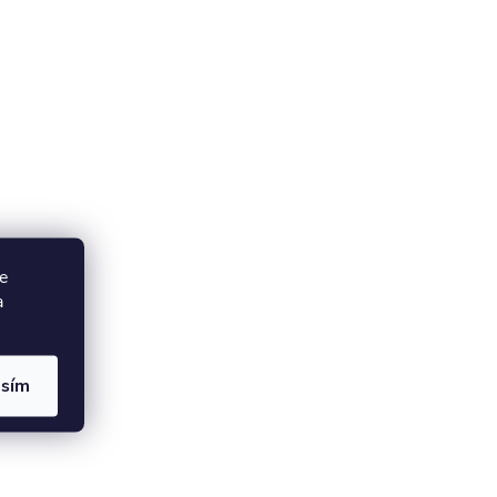
e
a
asím