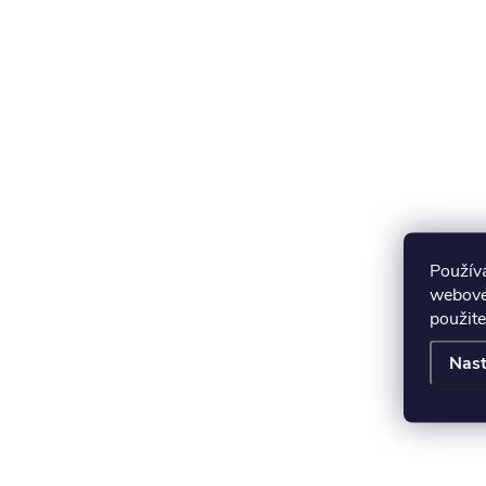
Použív
webovej
použite
Nast