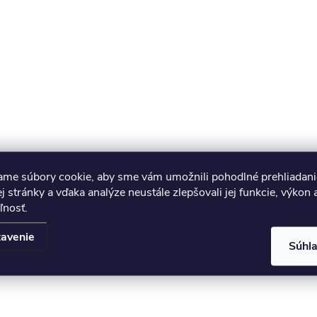
ame súbory cookie, aby sme vám umožnili pohodlné prehliadani
 stránky a vďaka analýze neustále zlepšovali jej funkcie, výkon 
ľnosť.
avenie
Súhl