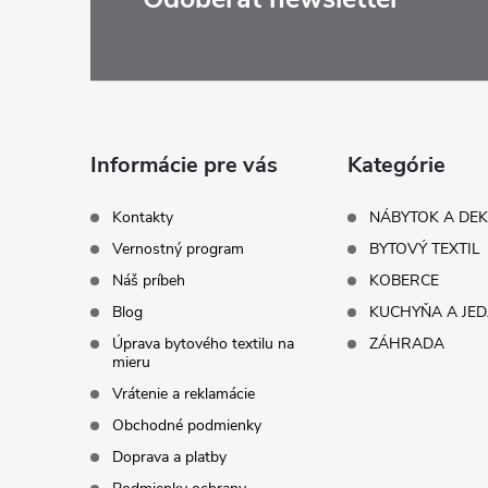
Z
á
p
ä
Informácie pre vás
Kategórie
t
Kontakty
NÁBYTOK A DE
Vernostný program
BYTOVÝ TEXTIL
i
Náš príbeh
KOBERCE
Blog
KUCHYŇA A JE
e
Úprava bytového textilu na
ZÁHRADA
mieru
Vrátenie a reklamácie
Obchodné podmienky
Doprava a platby