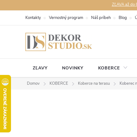
Prejsť
ZĽAVA až do 8
na
Kontakty
Vernostný program
Náš príbeh
Blog
Ú
obsah
ZĽAVY
NOVINKY
KOBERCE
Domov
KOBERCE
Koberce na terasu
Koberec n