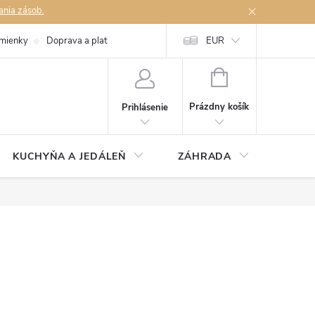
ania zásob.
mienky
Doprava a platby
Podmienky ochrany osobných údajov
EUR
Na
NÁKUPNÝ
KOŠÍK
Prázdny košík
Prihlásenie
KUCHYŇA A JEDÁLEŇ
ZÁHRADA
TAKM