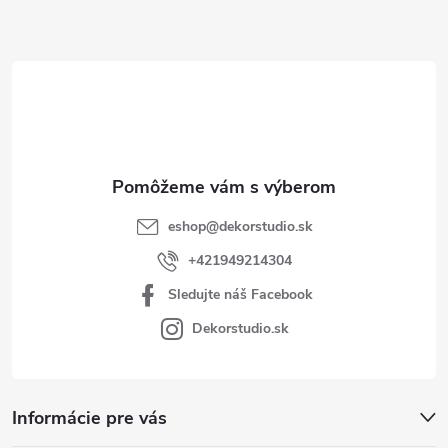
ä
t
i
e
eshop
@
dekorstudio.sk
+421949214304
Sledujte náš Facebook
Dekorstudio.sk
Informácie pre vás