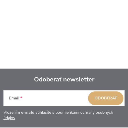
Odoberať newsletter
Z
Email
ODOBERAŤ
á
Vložením e-mailu súhlasíte s
podmienkami ochrany osobných
p
údajov