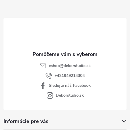
ä
t
i
e
eshop
@
dekorstudio.sk
+421949214304
Sledujte náš Facebook
Dekorstudio.sk
Informácie pre vás