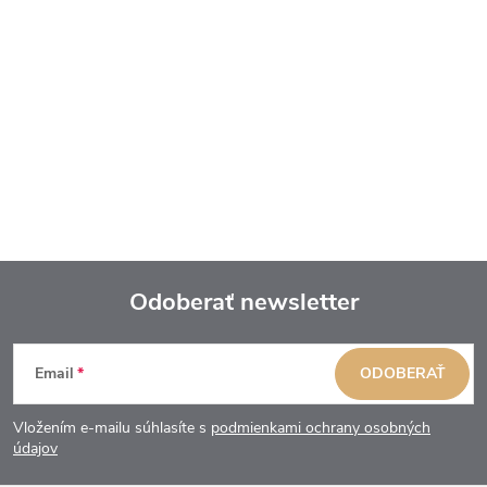
Odoberať newsletter
Z
Email
ODOBERAŤ
á
Vložením e-mailu súhlasíte s
podmienkami ochrany osobných
p
údajov