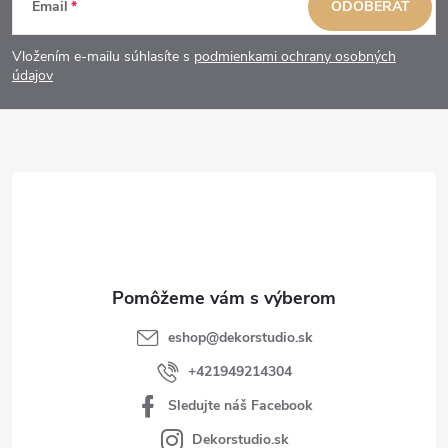
Email
ODOBERAŤ
á
Vložením e-mailu súhlasíte s
podmienkami ochrany osobných
p
údajov
ä
t
i
e
eshop
@
dekorstudio.sk
+421949214304
Sledujte náš Facebook
Dekorstudio.sk