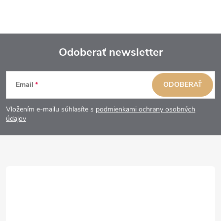
Odoberať newsletter
Z
Email
ODOBERAŤ
á
Vložením e-mailu súhlasíte s
podmienkami ochrany osobných
p
údajov
ä
t
i