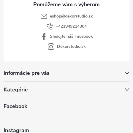
e
eshop
@
dekorstudio.sk
+421949214304
Sledujte náš Facebook
Dekorstudio.sk
Informácie pre vás
Kategórie
Facebook
Instagram