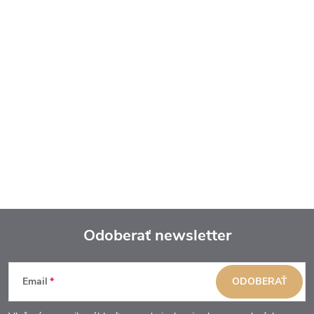
Odoberať newsletter
Z
Email
ODOBERAŤ
á