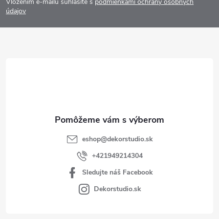
Vložením e-mailu súhlasíte s
podmienkami ochrany osobných
p
údajov
ä
t
i
e
eshop
@
dekorstudio.sk
+421949214304
Sledujte náš Facebook
Dekorstudio.sk