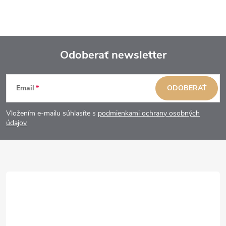
Odoberať newsletter
Z
Email
ODOBERAŤ
á
Vložením e-mailu súhlasíte s
podmienkami ochrany osobných
p
údajov
ä
t
i