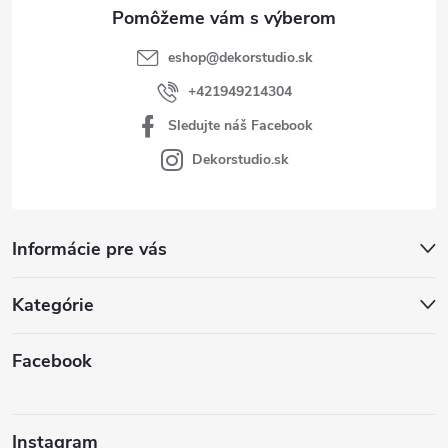
e
eshop
@
dekorstudio.sk
+421949214304
Sledujte náš Facebook
Dekorstudio.sk
Informácie pre vás
Kategórie
Facebook
Instagram