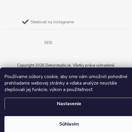
Sledovať na Instagrame
SDS
Copyright 2026
Dekorstudio.sk
. Všetky práva vyhradené.
Používame súbory cookie, aby sme vám umožnili pohodlné
Vytvoril Shoptet
prehliadanie webovej stránky a vďaka analýze neustále
zlepšovali jej funkcie, výkon a použiteľnosť.
Nastavenie
Súhlasím