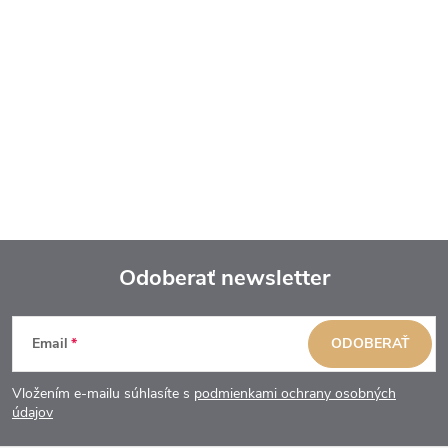
Odoberať newsletter
Z
Email
ODOBERAŤ
á
Vložením e-mailu súhlasíte s
podmienkami ochrany osobných
p
údajov