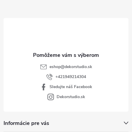
ä
t
i
e
eshop
@
dekorstudio.sk
+421949214304
Sledujte náš Facebook
Dekorstudio.sk
Informácie pre vás