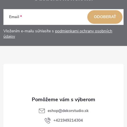
Z
Email
ODOBERAŤ
á
Vložením e-mailu súhlasíte s
podmienkami ochrany osobných
p
údajov
ä
t
i
e
eshop
@
dekorstudio.sk
+421949214304