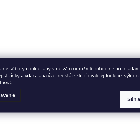
ame súbory cookie, aby sme vám umožnili pohodlné prehliadani
 stránky a vďaka analýze neustále zlepšovali jej funkcie, výkon 
ľnosť.
avenie
Súhl