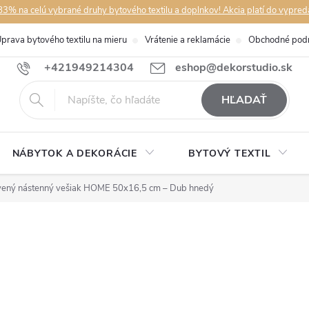
3% na celú vybrané druhy bytového textilu a doplnkov! Akcia platí do vypred
prava bytového textilu na mieru
Vrátenie a reklamácie
Obchodné pod
+421949214304
eshop@dekorstudio.sk
HĽADAŤ
NÁBYTOK A DEKORÁCIE
BYTOVÝ TEXTIL
ený nástenný vešiak HOME 50x16,5 cm – Dub hnedý