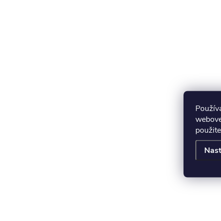
Použív
webovej
použite
Nast