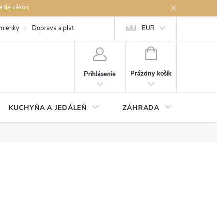
ania zásob.
mienky
Doprava a platby
Podmienky ochrany osobných údajov
EUR
Na
NÁKUPNÝ
KOŠÍK
Prázdny košík
Prihlásenie
KUCHYŇA A JEDÁLEŇ
ZÁHRADA
TAKM