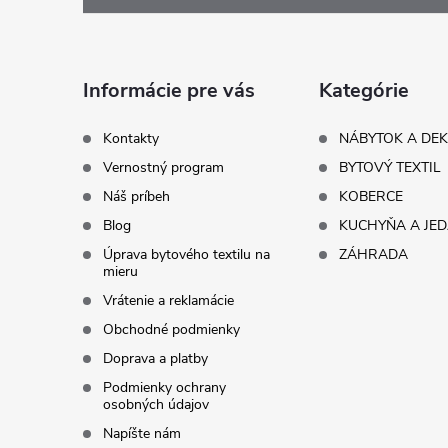
p
ä
Informácie pre vás
Kategórie
t
Kontakty
NÁBYTOK A DE
Vernostný program
BYTOVÝ TEXTIL
i
Náš príbeh
KOBERCE
Blog
KUCHYŇA A JE
e
Úprava bytového textilu na
ZÁHRADA
mieru
Vrátenie a reklamácie
Obchodné podmienky
Doprava a platby
Podmienky ochrany
osobných údajov
Napíšte nám