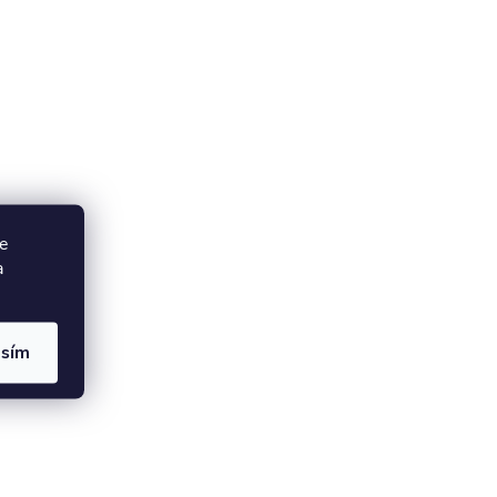
e
a
asím