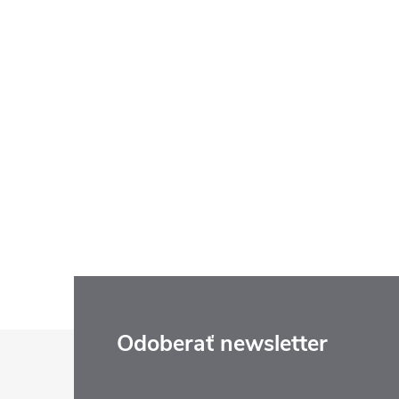
Z
Odoberať newsletter
á