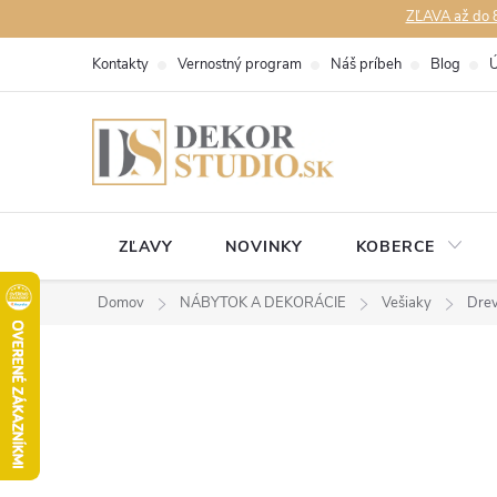
Prejsť
ZĽAVA až do 8
na
Kontakty
Vernostný program
Náš príbeh
Blog
Ú
obsah
ZĽAVY
NOVINKY
KOBERCE
Domov
NÁBYTOK A DEKORÁCIE
Vešiaky
Drev