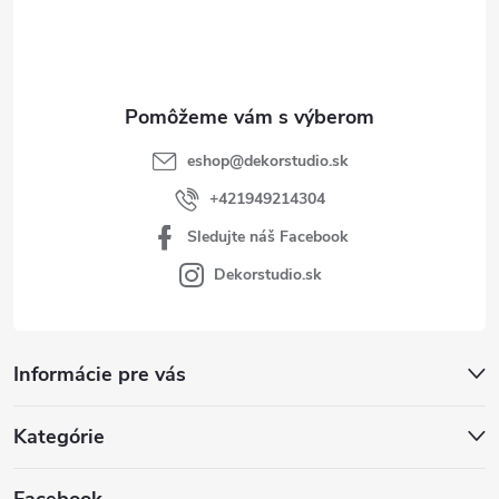
i
e
eshop
@
dekorstudio.sk
+421949214304
Sledujte náš Facebook
Dekorstudio.sk
Informácie pre vás
Kategórie
Facebook