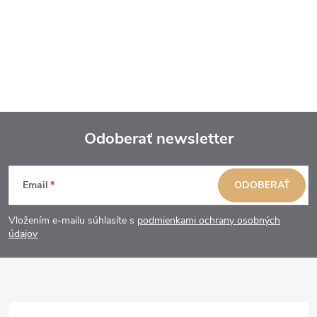
Odoberať newsletter
Z
Email
ODOBERAŤ
á
Vložením e-mailu súhlasíte s
podmienkami ochrany osobných
p
údajov
ä
t