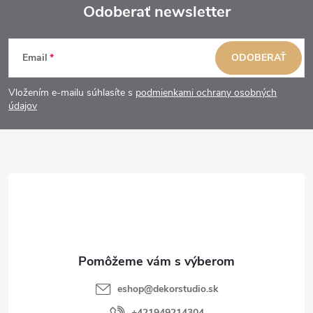
Odoberať newsletter
Z
Email
ODOBERAŤ
á
Vložením e-mailu súhlasíte s
podmienkami ochrany osobných
p
údajov
ä
t
i
e
eshop
@
dekorstudio.sk
+421949214304