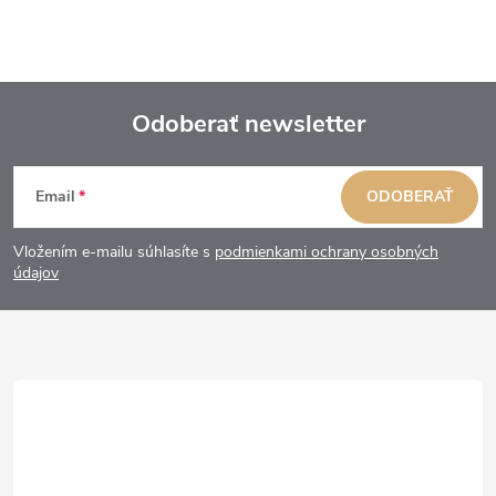
Odoberať newsletter
Z
Email
ODOBERAŤ
á
Vložením e-mailu súhlasíte s
podmienkami ochrany osobných
p
údajov
ä
t
i