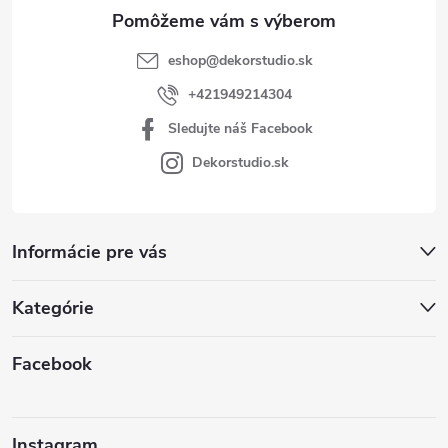
e
eshop
@
dekorstudio.sk
+421949214304
Sledujte náš Facebook
Dekorstudio.sk
Informácie pre vás
Kategórie
Facebook
Instagram