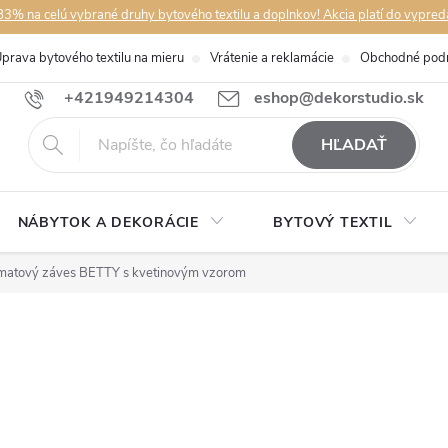
3% na celú vybrané druhy bytového textilu a doplnkov! Akcia platí do vypred
prava bytového textilu na mieru
Vrátenie a reklamácie
Obchodné pod
+421949214304
eshop@dekorstudio.sk
HĽADAŤ
NÁBYTOK A DEKORÁCIE
BYTOVÝ TEXTIL
matový záves BETTY s kvetinovým vzorom