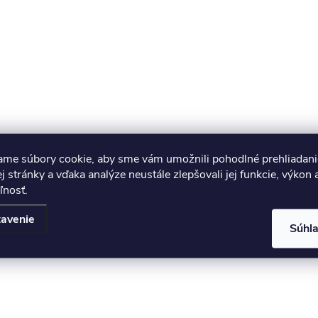
ame súbory cookie, aby sme vám umožnili pohodlné prehliadani
 stránky a vďaka analýze neustále zlepšovali jej funkcie, výkon 
ľnosť.
avenie
Súhl