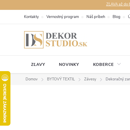
Prejsť
ZĽAVA až do 8
na
Kontakty
Vernostný program
Náš príbeh
Blog
Ú
obsah
ZĽAVY
NOVINKY
KOBERCE
Domov
BYTOVÝ TEXTIL
Závesy
Dekoračný za