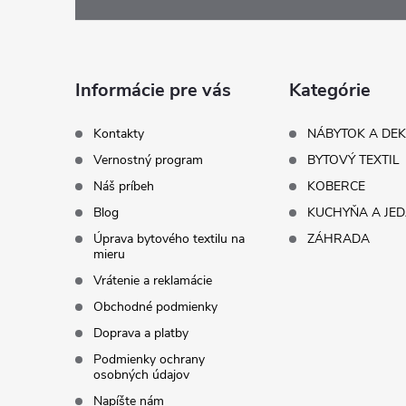
á
p
ä
Informácie pre vás
Kategórie
t
Kontakty
NÁBYTOK A DE
Vernostný program
BYTOVÝ TEXTIL
i
Náš príbeh
KOBERCE
Blog
KUCHYŇA A JE
e
Úprava bytového textilu na
ZÁHRADA
mieru
Vrátenie a reklamácie
Obchodné podmienky
Doprava a platby
Podmienky ochrany
osobných údajov
Napíšte nám