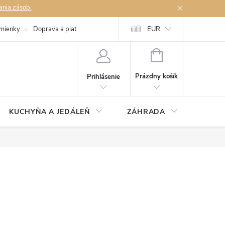
ania zásob.
mienky
Doprava a platby
Podmienky ochrany osobných údajov
EUR
Na
NÁKUPNÝ
KOŠÍK
Prázdny košík
Prihlásenie
KUCHYŇA A JEDÁLEŇ
ZÁHRADA
TAKM