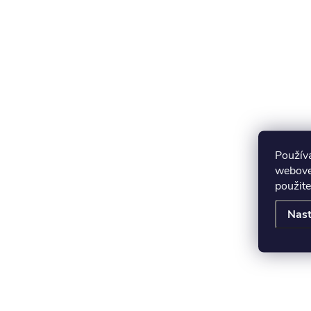
Použív
webovej
použite
Nast