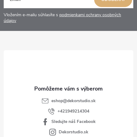
á
Vložením e-mailu súhlasíte s
podmienkami ochrany osobných
p
údajov
ä
t
i
e
eshop
@
dekorstudio.sk
+421949214304
Sledujte náš Facebook
Dekorstudio.sk