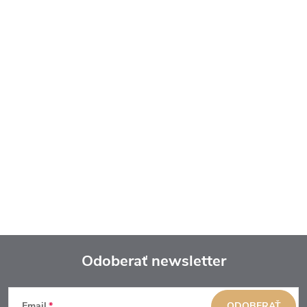
Odoberať newsletter
Z
Email
ODOBERAŤ