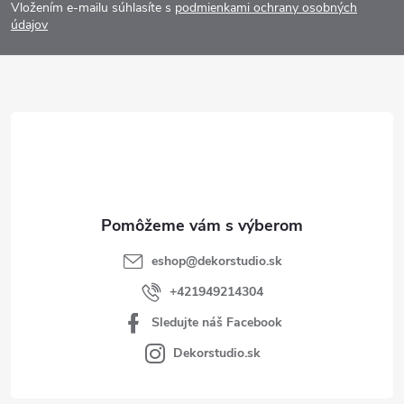
Vložením e-mailu súhlasíte s
podmienkami ochrany osobných
p
údajov
ä
t
i
e
eshop
@
dekorstudio.sk
+421949214304
Sledujte náš Facebook
Dekorstudio.sk