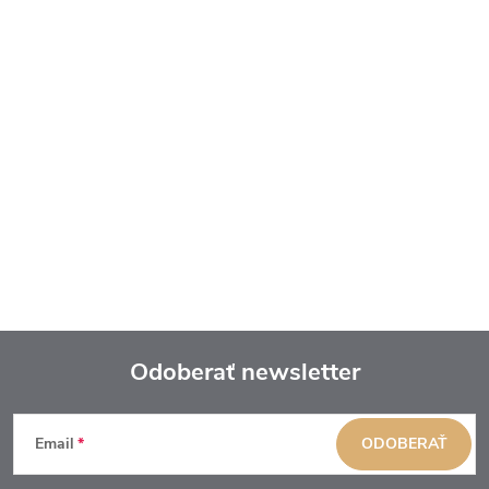
Odoberať newsletter
Z
Email
ODOBERAŤ
á