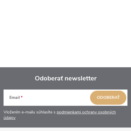
Odoberať newsletter
Z
Email
ODOBERAŤ
á
Vložením e-mailu súhlasíte s
podmienkami ochrany osobných
p
údajov