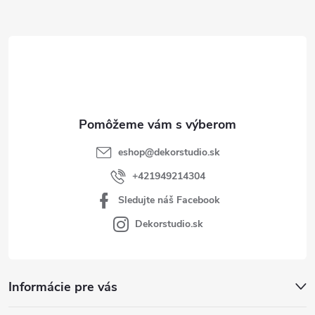
ä
t
i
e
eshop
@
dekorstudio.sk
+421949214304
Sledujte náš Facebook
Dekorstudio.sk
Informácie pre vás