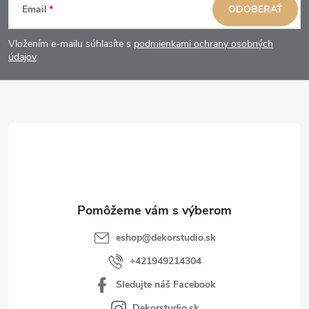
Email
ODOBERAŤ
á
Vložením e-mailu súhlasíte s
podmienkami ochrany osobných
p
údajov
ä
t
i
e
eshop
@
dekorstudio.sk
+421949214304
Sledujte náš Facebook
Dekorstudio.sk