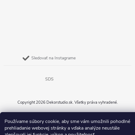
Sledovať na Instagrame
SDS
Copyright 2026
Dekorstudio.sk
. Všetky práva vyhradené.
Vytvoril Shoptet
Používame súbory cookie, aby sme vám umožnili pohodlné
prehliadanie webovej stránky a vďaka analýze neustále
zlepšovali jej funkcie, výkon a použiteľnosť.