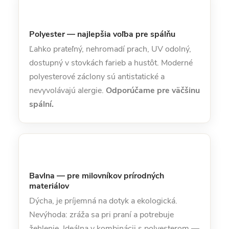
Polyester — najlepšia voľba pre spálňu
Ľahko prateľný, nehromadí prach, UV odolný,
dostupný v stovkách farieb a hustôt. Moderné
polyesterové záclony sú antistatické a
nevyvolávajú alergie.
Odporúčame pre väčšinu
spální.
Bavlna — pre milovníkov prírodných
materiálov
Dýcha, je príjemná na dotyk a ekologická.
Nevýhoda: zráža sa pri praní a potrebuje
žehlenie. Ideálna v kombinácii s polyesterom —