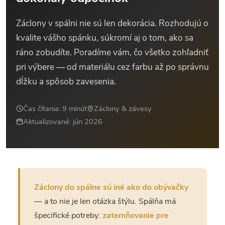
Záclony v spálni nie sú len dekorácia. Rozhodujú o
kvalite vášho spánku, súkromí aj o tom, ako sa
ráno zobudíte. Poradíme vám, čo všetko zohľadniť
pri výbere — od materiálu cez farbu až po správnu
dĺžku a spôsob zavesenia.
Čas čítania: 9 minút
Záclony & závesy
Aktualizované: jún 2026
Záclony do spálne sú iné ako do obývačky
— a to nie je len otázka štýlu. Spálňa má
špecifické potreby:
zatemňovanie pre