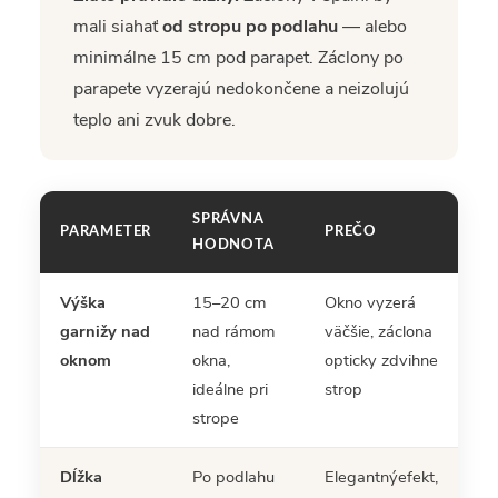
mali siahať
od stropu po podlahu
— alebo
minimálne 15 cm pod parapet. Záclony po
parapete vyzerajú nedokončene a neizolujú
teplo ani zvuk dobre.
SPRÁVNA
PARAMETER
PREČO
HODNOTA
Výška
15–20 cm
Okno vyzerá
garnižy nad
nad rámom
väčšie, záclona
oknom
okna,
opticky zdvihne
ideálne pri
strop
strope
Dĺžka
Po podlahu
Elegantnýefekt,