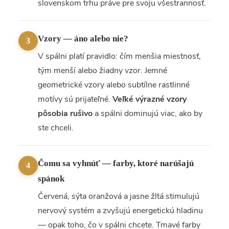
slovenskom trhu práve pre svoju všestrannosť.
Vzory — áno alebo nie?
3
V spálni platí pravidlo: čím menšia miestnosť,
tým menší alebo žiadny vzor. Jemné
geometrické vzory alebo subtílne rastlinné
motívy sú prijateľné.
Veľké výrazné vzory
pôsobia rušivo
a spálni dominujú viac, ako by
ste chceli.
Čomu sa vyhnúť — farby, ktoré narúšajú
4
spánok
Červená, sýta oranžová a jasne žltá stimulujú
nervový systém a zvyšujú energetickú hladinu
— opak toho, čo v spálni chcete. Tmavé farby