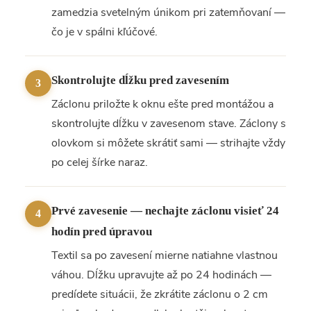
zamedzia svetelným únikom pri zatemňovaní —
čo je v spálni kľúčové.
Skontrolujte dĺžku pred zavesením
3
Záclonu priložte k oknu ešte pred montážou a
skontrolujte dĺžku v zavesenom stave. Záclony s
olovkom si môžete skrátiť sami — strihajte vždy
po celej šírke naraz.
Prvé zavesenie — nechajte záclonu visieť 24
4
hodín pred úpravou
Textil sa po zavesení mierne natiahne vlastnou
váhou. Dĺžku upravujte až po 24 hodinách —
predídete situácii, že zkrátite záclonu o 2 cm