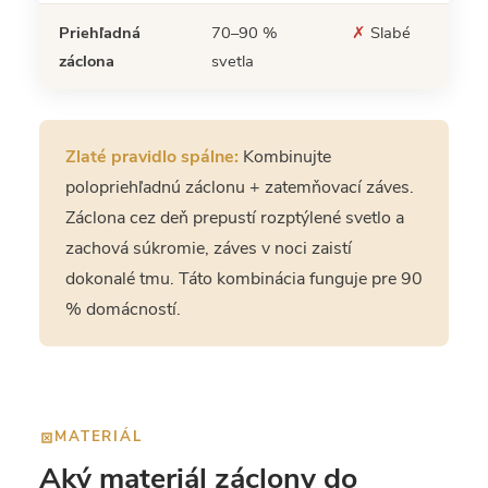
Priehľadná
70–90 %
✗
Slabé
O
záclona
svetla
ni
Zlaté pravidlo spálne:
Kombinujte
polopriehľadnú záclonu + zatemňovací záves.
Záclona cez deň prepustí rozptýlené svetlo a
zachová súkromie, záves v noci zaistí
dokonalé tmu. Táto kombinácia funguje pre 90
% domácností.
MATERIÁL
Aký materiál záclony do