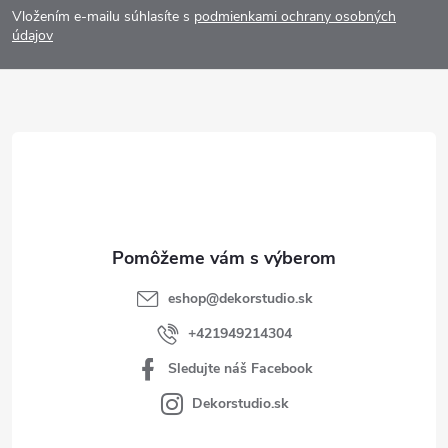
p
Vložením e-mailu súhlasíte s
podmienkami ochrany osobných
ä
údajov
t
i
e
eshop
@
dekorstudio.sk
+421949214304
Sledujte náš Facebook
Dekorstudio.sk