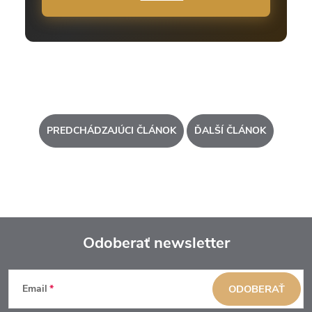
PREDCHÁDZAJÚCI ČLÁNOK
ĎALŠÍ ČLÁNOK
Odoberať newsletter
Z
á
Email
ODOBERAŤ