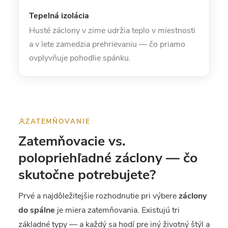
Tepelná izolácia
Husté záclony v zime udržia teplo v miestnosti
a v lete zamedzia prehrievaniu — čo priamo
ovplyvňuje pohodlie spánku.
ZATEMŇOVANIE
Zatemňovacie vs.
polopriehľadné záclony — čo
skutočne potrebujete?
Prvé a najdôležitejšie rozhodnutie pri výbere
záclony
do spálne
je miera zatemňovania. Existujú tri
základné typy — a každý sa hodí pre iný životný štýl a