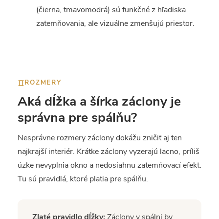
(čierna, tmavomodrá) sú funkčné z hľadiska
zatemňovania, ale vizuálne zmenšujú priestor.
ROZMERY
Aká dĺžka a šírka záclony je
správna pre spálňu?
Nesprávne rozmery záclony dokážu zničiť aj ten
najkrajší interiér. Krátke záclony vyzerajú lacno, príliš
úzke nevyplnia okno a nedosiahnu zatemňovací efekt.
Tu sú pravidlá, ktoré platia pre spálňu.
Zlaté pravidlo dĺžky:
Záclony v spálni by