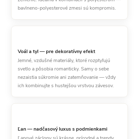
bavlneno-polyesterové zmesi sú kompromis.
Voál a tyl — pre dekoratívny efekt
Jemné, vzdušné materiály, ktoré rozptyľujú
svetlo a pôsobia romanticky. Samy o sebe
nezaistia súkromie ani zatemňovanie — vždy
ich kombinujte s hustejšou vrstvou závesov.
Ľan — nadčasový luxus s podmienkami
Ľanové záclony sú krásne, prírodné a trendy.