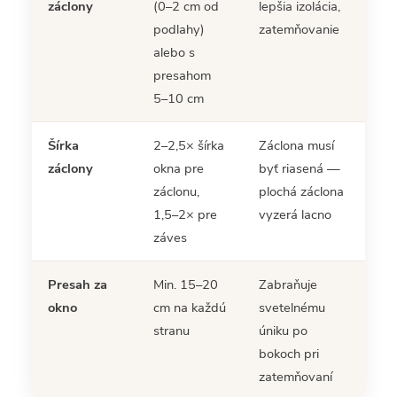
záclony
(0–2 cm od
lepšia izolácia,
podlahy)
zatemňovanie
alebo s
presahom
5–10 cm
Šírka
2–2,5× šírka
Záclona musí
záclony
okna pre
byť riasená —
záclonu,
plochá záclona
1,5–2× pre
vyzerá lacno
záves
Presah za
Min. 15–20
Zabraňuje
okno
cm na každú
svetelnému
stranu
úniku po
bokoch pri
zatemňovaní