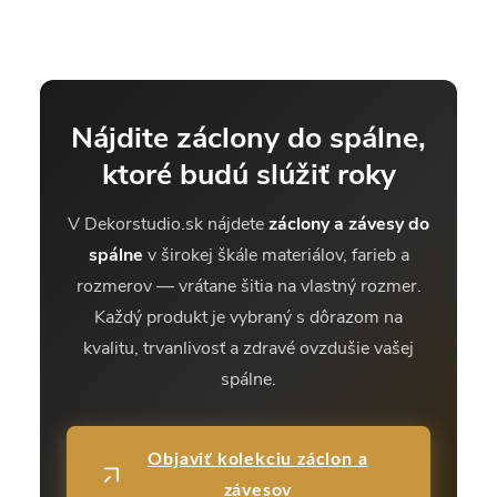
Nájdite záclony do spálne,
ktoré budú slúžiť roky
V Dekorstudio.sk nájdete
záclony a závesy do
spálne
v širokej škále materiálov, farieb a
rozmerov — vrátane šitia na vlastný rozmer.
Každý produkt je vybraný s dôrazom na
kvalitu, trvanlivosť a zdravé ovzdušie vašej
spálne.
Objaviť kolekciu záclon a
závesov