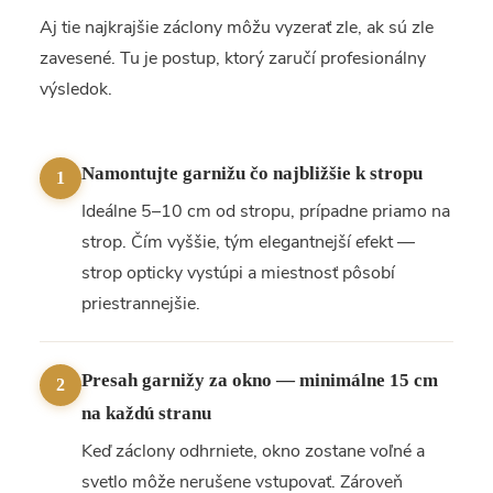
Aj tie najkrajšie záclony môžu vyzerať zle, ak sú zle
zavesené. Tu je postup, ktorý zaručí profesionálny
výsledok.
Namontujte garnižu čo najbližšie k stropu
1
Ideálne 5–10 cm od stropu, prípadne priamo na
strop. Čím vyššie, tým elegantnejší efekt —
strop opticky vystúpi a miestnosť pôsobí
priestrannejšie.
Presah garnižy za okno — minimálne 15 cm
2
na každú stranu
Keď záclony odhrniete, okno zostane voľné a
svetlo môže nerušene vstupovať. Zároveň