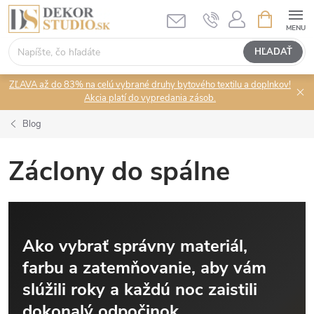
Prejsť
NÁKUPN
KOŠÍK
na
obsah
HĽADAŤ
ZĽAVA až do 83% na celú vybrané druhy bytového textilu a doplnkov!
Akcia platí do vypredania zásob.
Blog
Záclony do spálne
Ako vybrať správny materiál,
farbu a zatemňovanie, aby vám
slúžili roky a každú noc zaistili
dokonalý odpočinok