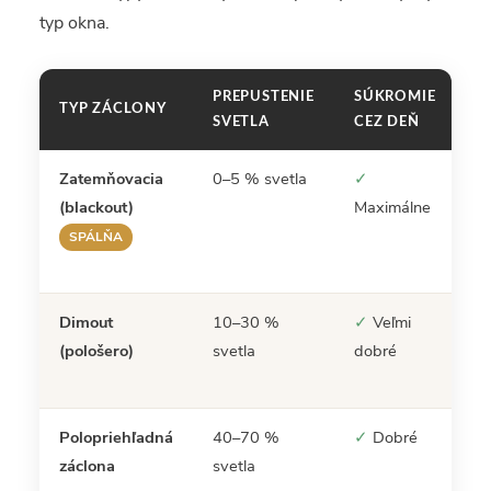
typ okna.
PREPUSTENIE
SÚKROMIE
I
TYP ZÁCLONY
SVETLA
CEZ DEŇ
P
Zatemňovacia
0–5 % svetla
✓
S
(blackout)
Maximálne
de
n
SPÁLŇA
s
Dimout
10–30 %
✓
Veľmi
V
(pološero)
svetla
dobré
d
Polopriehľadná
40–70 %
✓
Dobré
K
záclona
svetla
s