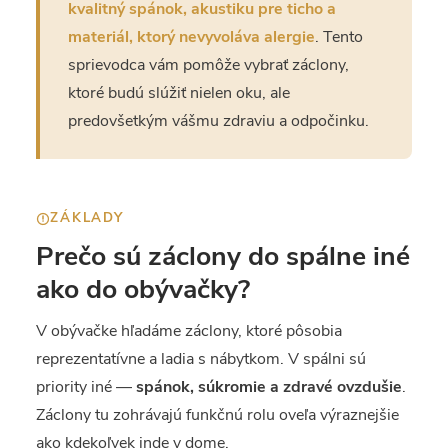
kvalitný spánok, akustiku pre ticho a
materiál, ktorý nevyvoláva alergie
. Tento
sprievodca vám pomôže vybrať záclony,
ktoré budú slúžiť nielen oku, ale
predovšetkým vášmu zdraviu a odpočinku.
ZÁKLADY
Prečo sú záclony do spálne iné
ako do obývačky?
V obývačke hľadáme záclony, ktoré pôsobia
reprezentatívne a ladia s nábytkom. V spálni sú
priority iné —
spánok, súkromie a zdravé ovzdušie
.
Záclony tu zohrávajú funkčnú rolu oveľa výraznejšie
ako kdekoľvek inde v dome.