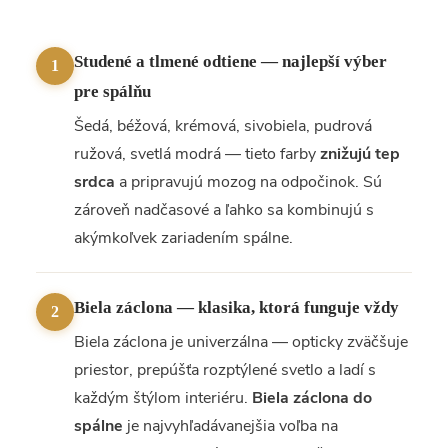
Studené a tlmené odtiene — najlepší výber
1
pre spálňu
Šedá, béžová, krémová, sivobiela, pudrová
ružová, svetlá modrá — tieto farby
znižujú tep
srdca
a pripravujú mozog na odpočinok. Sú
zároveň nadčasové a ľahko sa kombinujú s
akýmkoľvek zariadením spálne.
Biela záclona — klasika, ktorá funguje vždy
2
Biela záclona je univerzálna — opticky zväčšuje
priestor, prepúšťa rozptýlené svetlo a ladí s
každým štýlom interiéru.
Biela záclona do
spálne
je najvyhľadávanejšia voľba na