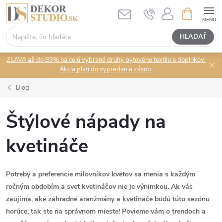
Prejsť
NÁKUPN
KOŠÍK
na
obsah
HĽADAŤ
ZĽAVA až do 83% na celú vybrané druhy bytového textilu a doplnkov!
Akcia platí do vypredania zásob.
Blog
Štýlové nápady na
kvetináče
Potreby a preferencie milovníkov kvetov sa menia s každým
ročným obdobím a svet kvetináčov nie je výnimkou. Ak vás
zaujíma, aké záhradné aranžmány a
kvetináče
budú túto sezónu
horúce, tak ste na správnom mieste! Povieme vám o trendoch a