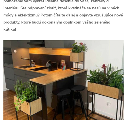
pomôžeme vám vybrať ideálne riešenie do vašej záhrady či
interiéru. Ste pripravení zistiť, ktoré kvetináče sa nesú na vlnách
módy a eklektizmu? Potom čítajte ďalej a objavte vzrušujúce nové
produkty, ktoré budú dokonalým doplnkom vášho zeleného
kútika!