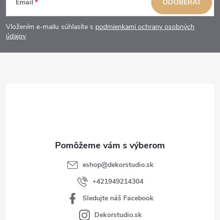
Email
ODOBERAŤ
á
Vložením e-mailu súhlasíte s
podmienkami ochrany osobných
p
údajov
ä
t
i
e
eshop
@
dekorstudio.sk
+421949214304
Sledujte náš Facebook
Dekorstudio.sk