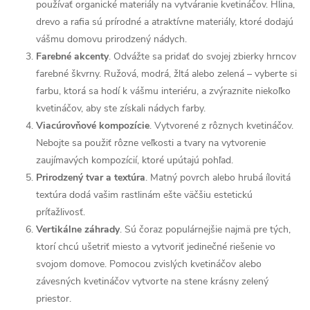
používať organické materiály na vytváranie kvetináčov. Hlina,
drevo a rafia sú prírodné a atraktívne materiály, ktoré dodajú
vášmu domovu prirodzený nádych.
Farebné akcenty
. Odvážte sa pridať do svojej zbierky hrncov
farebné škvrny. Ružová, modrá, žltá alebo zelená – vyberte si
farbu, ktorá sa hodí k vášmu interiéru, a zvýraznite niekoľko
kvetináčov, aby ste získali nádych farby.
Viacúrovňové kompozície
. Vytvorené z rôznych kvetináčov.
Nebojte sa použiť rôzne veľkosti a tvary na vytvorenie
zaujímavých kompozícií, ktoré upútajú pohľad.
Prirodzený tvar a textúra
. Matný povrch alebo hrubá ílovitá
textúra dodá vašim rastlinám ešte väčšiu estetickú
príťažlivosť.
Vertikálne záhrady
. Sú čoraz populárnejšie najmä pre tých,
ktorí chcú ušetriť miesto a vytvoriť jedinečné riešenie vo
svojom domove. Pomocou zvislých kvetináčov alebo
závesných kvetináčov vytvorte na stene krásny zelený
priestor.