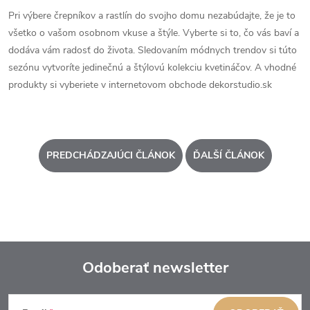
Pri výbere črepníkov a rastlín do svojho domu nezabúdajte, že je to
všetko o vašom osobnom vkuse a štýle. Vyberte si to, čo vás baví a
dodáva vám radosť do života. Sledovaním módnych trendov si túto
sezónu vytvoríte jedinečnú a štýlovú kolekciu kvetináčov. A vhodné
produkty si vyberiete v internetovom obchode dekorstudio.sk
PREDCHÁDZAJÚCI ČLÁNOK
ĎALŠÍ ČLÁNOK
Odoberať newsletter
Z