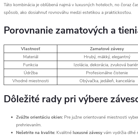
Táto kombinácia je obľúbená najmä v luxusných hoteloch, no čoraz čas
spôsob, ako dosiahnuť rovnováhu medzi estetikou a praktickosťou.
Porovnanie zamatových a tieni
Vlastnosť
Zamatové závesy
Materiál
Hrubý, mäkký, elegantný
Funkcia
Izolácia, dekorácia, zvuková barié
Údržba
Profesionálne čistenie
Vhodné miestnosti
Obývačka, jedáleň, kancelária
Dôležité rady pri výbere záves
Zvážte orientáciu okien:
Pre južne orientované miestnosti vybe
prehrievaním.
Nešetrite na kvalite:
Kvalitné
luxusné závesy
vám vydržia dlhé 