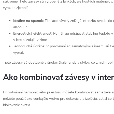
súkromie. Tieto závesy sú vyrobené z ľahkých, ale hustých materiálov,
výrazne zjemniť.
Ideálne na spánok:
Tieniace závesy znižujú intenzitu svetla, č
alebo juh.
Energetická efektívnosť:
Pomáhajú udržiavať stabilnú teplotu v 
v lete a izolujú v zime.
Jednoduchá údržba:
V porovnaní so zamatovými závesmi sú tienia
vyprať.
Tieto závesy sú dostupné v širokej škále farieb a štýlov, čo z nich robí 
Ako kombinovať závesy v interi
Pri vytváraní harmonického priestoru môžete kombinovať
zamatové z
môžete použiť ako vonkajšiu vrstvu pre dekoráciu a izoláciu, zatiaľ čo 
blokovanie svetla.