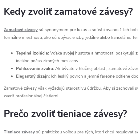
Kedy zvoliť zamatové závesy?
Zamatové závesy
sú synonymom pre luxus a sofistikovanosť. Ich boha
formálne miestnosti, ako sú obývacie izby, jedálne alebo kancelárie. Te
Tepelná izolácia:
Vďaka svojej hustote a hmotnosti poskytujú
z
ideálne počas zimných mesiacov.
Pohlcovanie zvuku:
Ak bývate v hlučnej oblasti, zamatové záve
Elegantný dizajn:
Ich lesklý povrch a jemné farebné odtiene do
Zamatové závesy však vyžadujú starostlivú údržbu. Aby si zachovali svo
zveriť profesionálnej čistiarni.
Prečo zvoliť tieniace závesy?
Tieniace závesy
sú praktickou voľbou pre tých, ktorí chcú regulovať s