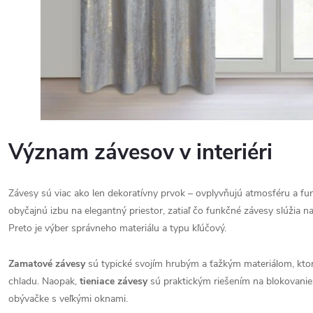
Význam závesov v interiéri
Závesy sú viac ako len dekoratívny prvok – ovplyvňujú atmosféru a fu
obyčajnú izbu na elegantný priestor, zatiaľ čo funkčné závesy slúžia na 
Preto je výber správneho materiálu a typu kľúčový.
Zamatové závesy
sú typické svojím hrubým a ťažkým materiálom, ktorý
chladu. Naopak,
tieniace závesy
sú praktickým riešením na blokovanie 
obývačke s veľkými oknami.