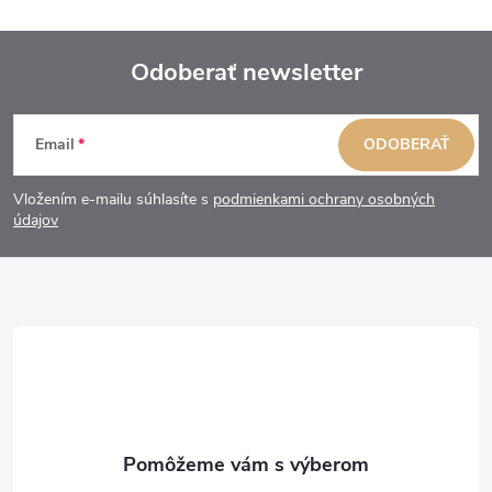
Odoberať newsletter
Z
Email
ODOBERAŤ
á
Vložením e-mailu súhlasíte s
podmienkami ochrany osobných
p
údajov
ä
t
i
e