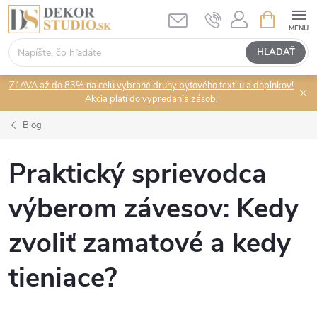
Prejsť
NÁKUPN
KOŠÍK
na
obsah
HĽADAŤ
ZĽAVA až do 83% na celú vybrané druhy bytového textilu a doplnkov!
Akcia platí do vypredania zásob.
Blog
Praktický sprievodca
výberom závesov: Kedy
zvoliť zamatové a kedy
tieniace?