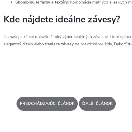
Skombinujte farby a textúry:
Kombinácia matných a lesklých mat
Kde nájdete ideálne závesy?
Na našej stránke
objavíte široký výber kvalitných závesov, ktoré splni
elegantný dizajn alebo
tieniace závesy
na praktické využitie, DekorStud
PREDCHÁDZAJÚCI ČLÁNOK
ĎALŠÍ ČLÁNOK