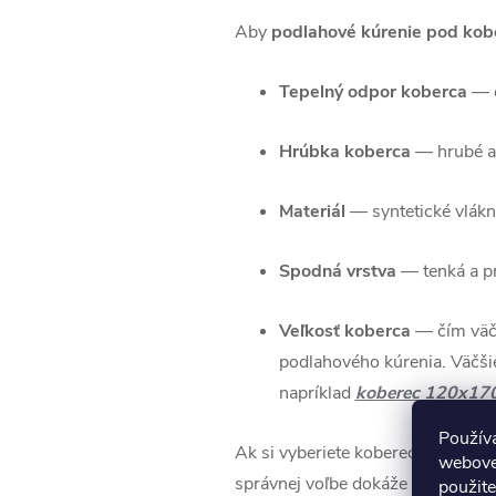
Aby
podlahové kúrenie pod ko
Tepelný odpor koberca
— č
Hrúbka koberca
— hrubé a c
Materiál
— syntetické vlákna
Spodná vrstva
— tenká a pr
Veľkosť koberca
—
čím väč
podlahového kúrenia. Väčši
napríklad
koberec 120x17
Použív
Ak si vyberiete koberec, ktorý spĺ
webovej
správnej voľbe dokáže koberec dok
použite