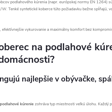
bcov podlahového kúrenia (napr. európskej normy EN 1264) sú
. Tenké syntetické koberce túto požiadavku bežne spĺňajú, v
a, efektívnejšie vykurovanie a maximálny komfort bez kompromi
oberec na podlahové kúr
 domácnosti?
ngujú najlepšie v obývačke, spál
podlahové kúrenie
zohráva typ miestnosti veľkú úlohu. Každý p