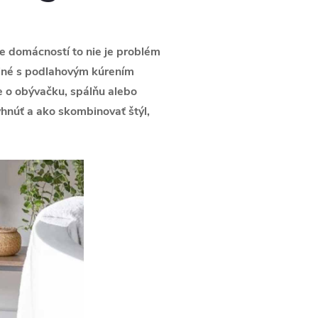
ne domácností to nie je problém
ilné s podlahovým kúrením
de o obývačku, spálňu alebo
yhnúť a ako skombinovať štýl,