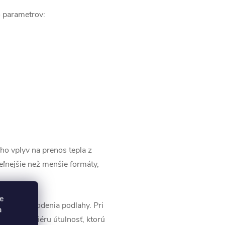
o parametrov:
ho vplyv na prenos tepla z
eľnejšie než menšie formáty,
e
a, ani poškodenia podlahy. Pri
a
dodá interiéru útulnosť, ktorú