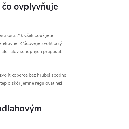
 čo ovplyvňuje
stnosti. Ak však použijete
ektívne. Kľúčové je zvoliť taký
materiálov schopných prepustiť
 zvoliť koberce bez hrubej spodnej
teplo skôr jemne regulovať než
podlahovým