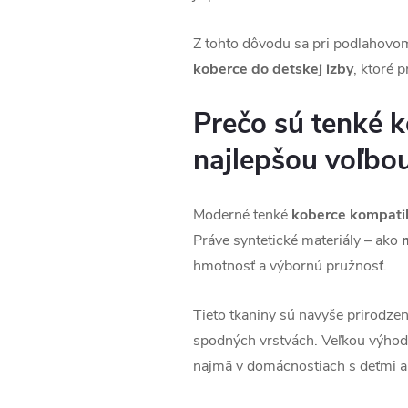
Z tohto dôvodu sa pri podlahovom
koberce do detskej izby
, ktoré 
Prečo sú tenké k
najlepšou voľbo
Moderné tenké
koberce kompati
Práve syntetické materiály – ako
hmotnosť a výbornú pružnosť.
Tieto tkaniny sú navyše prirodze
spodných vrstvách. Veľkou výhodo
najmä v domácnostiach s deťmi a