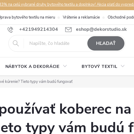
3% na celú vybrané druhy bytového textilu a doplnkov! Akcia platí do vypred
prava bytového textilu na mieru
Vrátenie a reklamácie
Obchodné pod
+421949214304
eshop@dekorstudio.sk
HĽADAŤ
NÁBYTOK A DEKORÁCIE
BYTOVÝ TEXTIL
vé kúrenie? Tieto typy vám budú fungovať
používať koberec na
ieto typy vám budú 