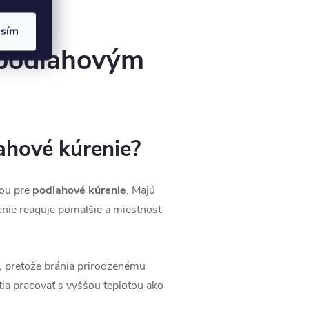
asím
 podlahovým
ahové kúrenie?
bou pre
podlahové kúrenie
. Majú
enie reaguje pomalšie a miestnosť
, pretože bránia prirodzenému
ia pracovať s vyššou teplotou ako