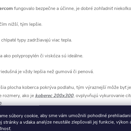
bercom
fungovalo bezpečne a účinne, je dobré zohľadniť niekoľk
ím nižší, tým lepšie.
hlpaté typy zadržiavajú viac tepla.
 ako polypropylén či viskóza sú ideálne.
iedušná je vždy lepšia než gumová či penová.
šia plocha koberca pokrýva podlahu, tým výraznejší môže byť je
e rozmery, ako je
koberec 200x300
, ovplyvňujú vykurovanie cit
0
.
ame súbory cookie, aby sme vám umožnili pohodlné prehliadani
ňa tieto kritériá, nemusíte sa obávať ani slabšieho výkonu kúreni
 stránky a vďaka analýze neustále zlepšovali jej funkcie, výkon 
onca zvýšiť komfort — pocitovo zohreje miestnosť rýchlejšie a 
ľnosť.