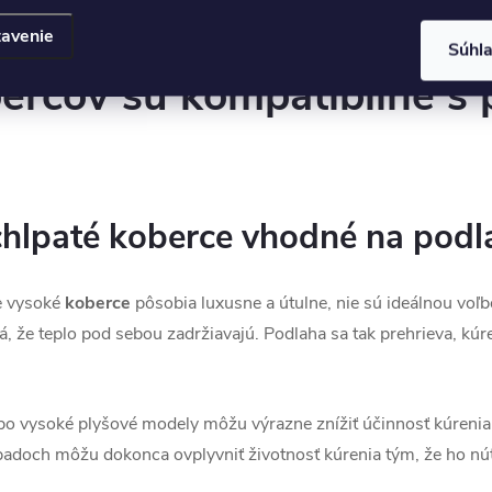
zabezpečia.
avenie
Súhl
ercov sú kompatibilné s
chlpaté koberce vhodné na podl
e vysoké
koberce
pôsobia luxusne a útulne, nie sú ideálnou voľ
, že teplo pod sebou zadržiavajú. Podlaha sa tak prehrieva, kúr
bo vysoké plyšové modely môžu výrazne znížiť účinnosť kúrenia
padoch môžu dokonca ovplyvniť životnosť kúrenia tým, že ho nút