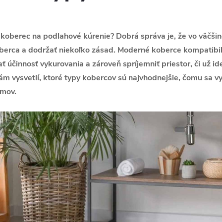
ť koberec na podlahové kúrenie? Dobrá správa je, že vo väčši
koberca a dodržať niekoľko zásad. Moderné koberce kompatib
 účinnosť vykurovania a zároveň spríjemniť priestor, či už i
ám vysvetlí, ktoré typy kobercov sú najvhodnejšie, čomu sa v
omov.