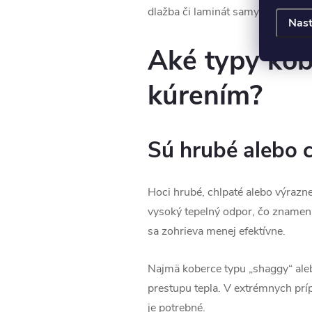
dlažba či laminát samy o sebe ne
Nast
Aké typy kob
kúrením?
Sú hrubé alebo 
Hoci hrubé, chlpaté alebo výrazn
vysoký tepelný odpor, čo znamená
sa zohrieva menej efektívne.
Najmä koberce typu „shaggy“ ale
prestupu tepla. V extrémnych prí
je potrebné.