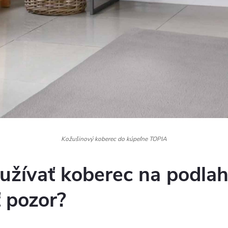
Kožušinový koberec do kúpeľne TOPIA
užívať koberec na podla
ť pozor?