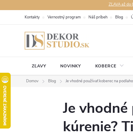
Prejsť
ZĽAVA až do 8
na
Kontakty
Vernostný program
Náš príbeh
Blog
Ú
obsah
ZĽAVY
NOVINKY
KOBERCE
Domov
Blog
Je vhodné používať koberec na podlaho
Je vhodné 
kúrenie? T