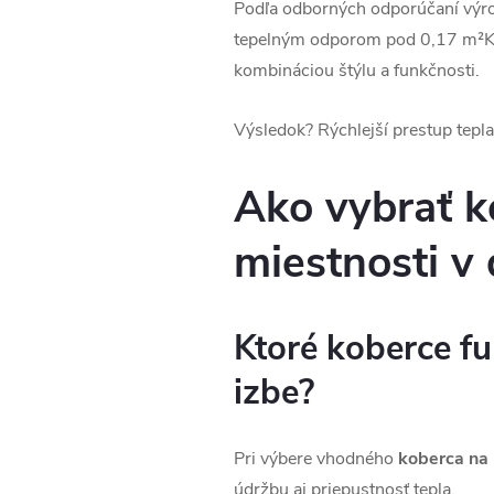
Podľa odborných odporúčaní výro
tepelným odporom pod 0,17 m²K/W
kombináciou štýlu a funkčnosti.
Výsledok? Rýchlejší prestup tepl
Ako vybrať k
miestnosti v
Ktoré koberce fu
izbe?
Pri výbere vhodného
koberca na 
údržbu aj priepustnosť tepla.