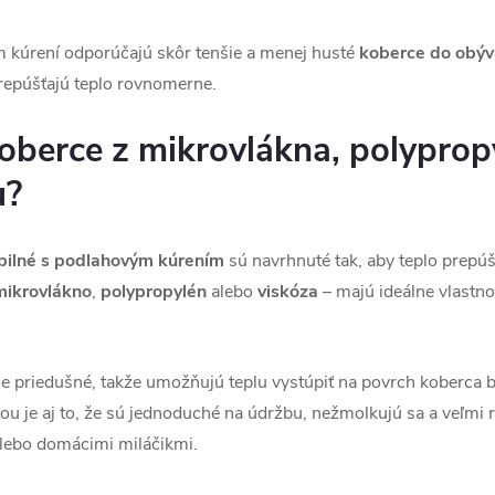
 kúrení odporúčajú skôr tenšie a menej husté
koberce do obýv
prepúšťajú teplo rovnomerne.
oberce z mikrovlákna, polypropy
u?
bilné s podlahovým kúrením
sú navrhnuté tak, aby teplo prepúšť
mikrovlákno
,
polypropylén
alebo
viskóza
– majú ideálne vlastnos
ne priedušné, takže umožňujú teplu vystúpiť na povrch koberca b
u je aj to, že sú jednoduché na údržbu, nežmolkujú sa a veľmi 
lebo domácimi miláčikmi.