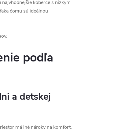
 najvhodnejšie koberce s nízkym
ďaka čomu sú ideálnou
sov.
enie podľa
ni a detskej
riestor má iné nároky na komfort,