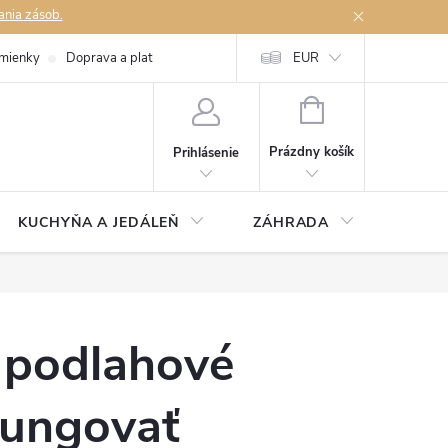
ania zásob.
mienky
Doprava a platby
Podmienky ochrany osobných údajov
EUR
Na
NÁKUPNÝ
KOŠÍK
Prázdny košík
Prihlásenie
KUCHYŇA A JEDÁLEŇ
ZÁHRADA
TAKM
 podlahové
fungovať