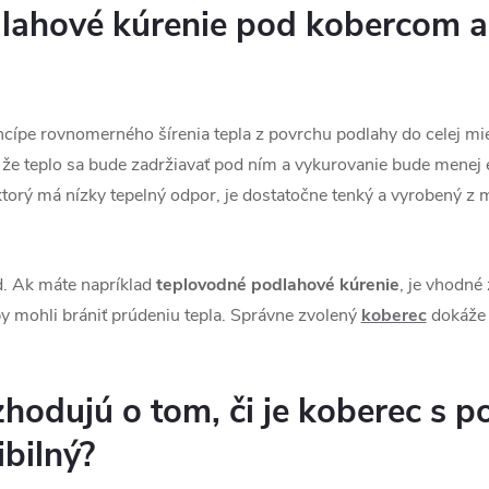
lahové kúrenie pod kobercom a
ncípe rovnomerného šírenia tepla z povrchu podlahy do celej mie
, že teplo sa bude zadržiavať pod ním a vykurovanie bude menej ef
ktorý má nízky tepelný odpor, je dostatočne tenký a vyrobený z 
d. Ak máte napríklad
teplovodné podlahové kúrenie
, je vhodné
 by mohli brániť prúdeniu tepla. Správne zvolený
koberec
dokáže 
zhodujú o tom, či je koberec s 
bilný?