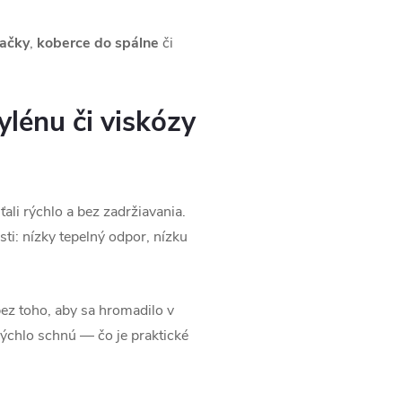
ačky
,
koberce do spálne
či
lénu či viskózy
ali rýchlo a bez zadržiavania.
ti: nízky tepelný odpor, nízku
ez toho, aby sa hromadilo v
rýchlo schnú — čo je praktické